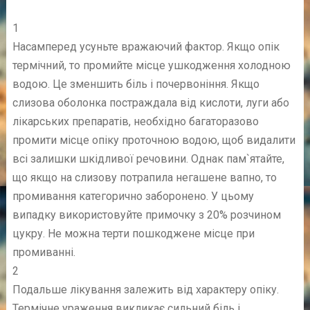
1
Насамперед усуньте вражаючий фактор. Якщо опік
термічний, то промийте місце ушкодження холодною
водою. Це зменшить біль і почервоніння. Якщо
слизова оболонка постраждала від кислоти, луги або
лікарських препаратів, необхідно багаторазово
промити місце опіку проточною водою, щоб видалити
всі залишки шкідливої речовини. Однак пам`ятайте,
що якщо на слизову потрапила негашене вапно, то
промивання категорично заборонено. У цьому
випадку використовуйте примочку з 20% розчином
цукру. Не можна терти пошкоджене місце при
промиванні.
2
Подальше лікування залежить від характеру опіку.
Термічне ураження викликає сильний біль і