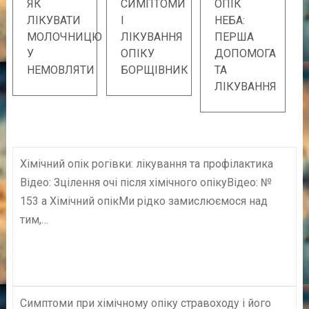
ЯК
СИМПТОМИ
ОПІК
ЛІКУВАТИ
І
НЕБА:
МОЛОЧНИЦЮ
ЛІКУВАННЯ
ПЕРША
У
ОПІКУ
ДОПОМОГА
НЕМОВЛЯТИ
БОРЩІВНИК
ТА
ЛІКУВАННЯ
Хімічний опік рогівки: лікування та профілактика
Відео: Зцілення очі після хімічного опікуВідео: №
153 а Хімічний опікМи рідко замислюємося над
тим,…
Симптоми при хімічному опіку стравоходу і його