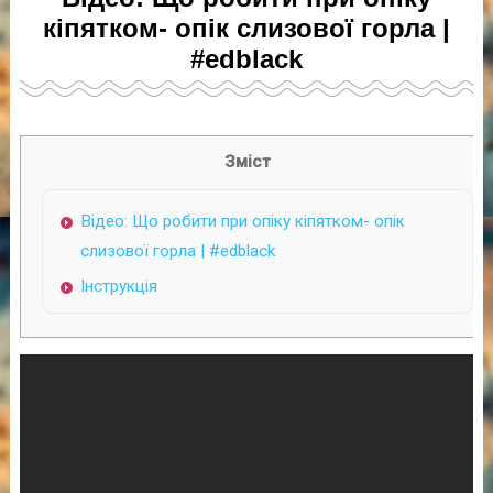
кіпятком- опік слизової горла |
#edblack
Зміст
Відео: Що робити при опіку кіпятком- опік
слизової горла | #edblack
Інструкція