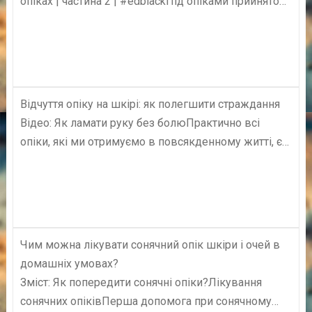
опіках | частина 2 | #edblackПід опіками прийнято…
Відчуття опіку на шкірі: як полегшити страждання
Відео: Як ламати руку без болюПрактично всі
опіки, які ми отримуємо в повсякденному житті, є…
Чим можна лікувати сонячний опік шкіри і очей в
домашніх умовах?
Зміст: Як попередити сонячні опіки?Лікування
сонячних опіківПерша допомога при сонячному…