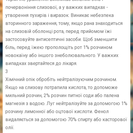
почервоніння слизової, а у важких випадках -
утворення пухирів і виразок. Виникає небезпека
вторинного зараження, тому, якщо рана знаходиться
на слизовій оболонці рота, перед прийомом їжі
застосовуйте антисептичні засоби. Щоб зменшити
біль, перед їжею прополощіть рот 1% розчином
новокаїну або іншого знеболювального. У важких
випадках звертайтеся до лікаря.
3
Хімічний опік обробіть нейтралізуючим розчином.
Якщо на слизову потрапила кислота, то допоможе
мильний розчин, 2% розчин питної соди або палена
магнезія з водою. Луг нейтралізуйте за допомогою 1%
розчину лимонної або оцтової кислоти. Фенол
видаляється за допомогою 70% спирту або касторової
олії.