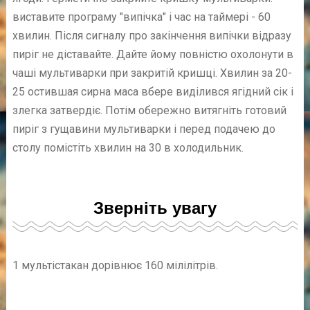
виставите програму "випічка" і час на таймері - 60
хвилин. Після сигналу про закінчення випічки відразу
пиріг не діставайте. Дайте йому повністю охолонути в
чаші мультиварки при закритій кришці. Хвилин за 20-
25 остившая сирна маса вбере виділився ягідний сік і
злегка затвердіє. Потім обережно витягніть готовий
пиріг з гущавини мультиварки і перед подачею до
столу помістіть хвилин на 30 в холодильник.
Зверніть увагу
1 мультістакан дорівнює 160 мілілітрів.