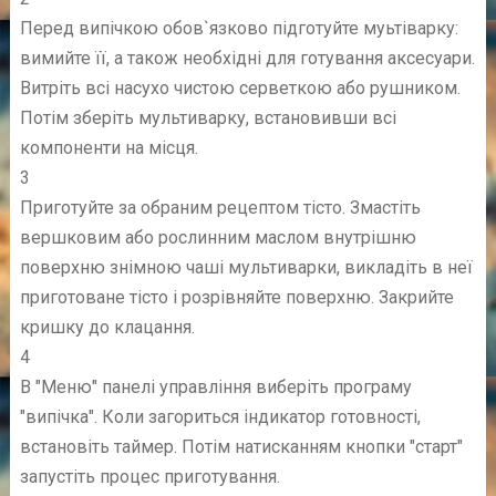
Перед випічкою обов`язково підготуйте муьтіварку:
вимийте її, а також необхідні для готування аксесуари.
Витріть всі насухо чистою серветкою або рушником.
Потім зберіть мультиварку, встановивши всі
компоненти на місця.
3
Приготуйте за обраним рецептом тісто. Змастіть
вершковим або рослинним маслом внутрішню
поверхню знімною чаші мультиварки, викладіть в неї
приготоване тісто і розрівняйте поверхню. Закрийте
кришку до клацання.
4
В "Меню" панелі управління виберіть програму
"випічка". Коли загориться індикатор готовності,
встановіть таймер. Потім натисканням кнопки "старт"
запустіть процес приготування.