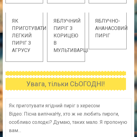
ЯК
ЯБЛУЧНИЙ
ЯБЛУЧНО-
ПРИГОТУВАТИ
ПИРІГ З
АНАНАСОВИЙ
ЛЕГКИЙ
КОРИЦЕЮ
ПИРІГ
ПИРІГ З
В
АГРУСУ
МУЛЬТИВАРЦІ
Увага, тільки СЬОГОДНІ!
Як приготувати ягідний пиріг з хересом
Відео: Пісна випічкаНу, хто ж не любить пироги,
особливо солодкі? Думаю, таких мало. Я пропоную
вам…