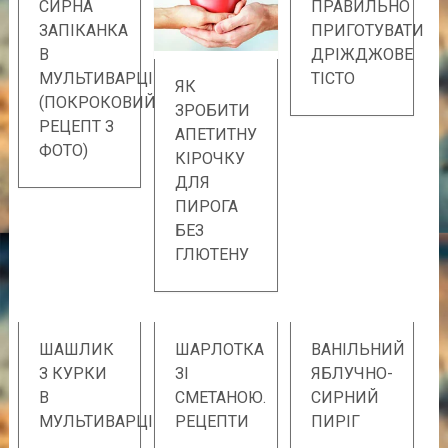
СИРНА
ПРАВИЛЬНО
ЗАПІКАНКА
ПРИГОТУВАТИ
В
ДРІЖДЖОВЕ
МУЛЬТИВАРЦІ
ТІСТО
ЯК
(ПОКРОКОВИЙ
ЗРОБИТИ
РЕЦЕПТ З
АПЕТИТНУ
ФОТО)
КІРОЧКУ
ДЛЯ
ПИРОГА
БЕЗ
ГЛЮТЕНУ
ШАШЛИК
ШАРЛОТКА
ВАНІЛЬНИЙ
З КУРКИ
ЗІ
ЯБЛУЧНО-
В
СМЕТАНОЮ.
СИРНИЙ
МУЛЬТИВАРЦІ
РЕЦЕПТИ
ПИРІГ