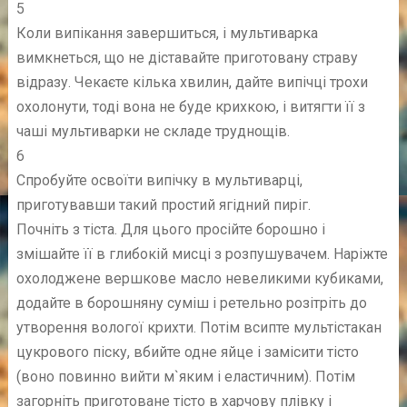
5
Коли випікання завершиться, і мультиварка
вимкнеться, що не діставайте приготовану страву
відразу. Чекаєте кілька хвилин, дайте випічці трохи
охолонути, тоді вона не буде крихкою, і витягти її з
чаші мультиварки не складе труднощів.
6
Спробуйте освоїти випічку в мультиварці,
приготувавши такий простий ягідний пиріг.
Почніть з тіста. Для цього просійте борошно і
змішайте її в глибокій мисці з розпушувачем. Наріжте
охолоджене вершкове масло невеликими кубиками,
додайте в борошняну суміш і ретельно розітріть до
утворення вологої крихти. Потім всипте мультістакан
цукрового піску, вбийте одне яйце і замісити тісто
(воно повинно вийти м`яким і еластичним). Потім
загорніть приготоване тісто в харчову плівку і