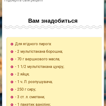
Підберіть свій рецепт
Вам знадобиться
Для ягідного пирога:
- 2 мультістакана борошна;
- 70 г вершкового масла;
- 1 1/2 мультістакана цукру;
- 2 яйця;
- 1 ч. Л. розпушувача;
- 250 г сиру;
- 3 ст. л. сметани;
- 1 пакетик ваніліну;