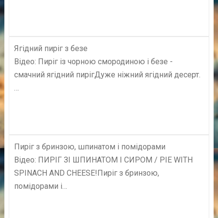
Ягідний пиріг з безе
Відео: Пиріг із чорною смородиною і безе -
смачний ягідний пирігДуже ніжний ягідний десерт.
…
Пиріг з бринзою, шпинатом і помідорами
Відео: ПИРІГ ЗІ ШПИНАТОМ І СИРОМ / PIE WITH
SPINACH AND CHEESE!Пиріг з бринзою,
помідорами і…