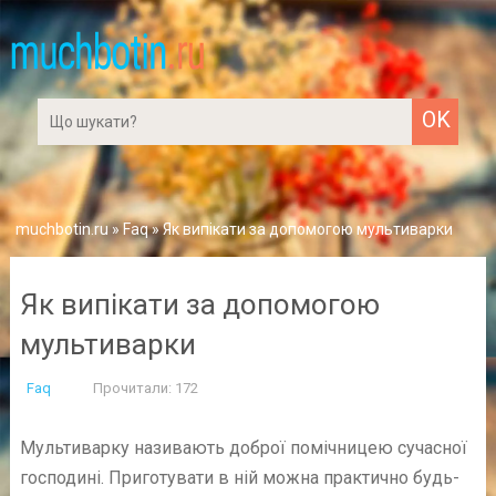
muchbotin.ru
»
Faq
» Як випікати за допомогою мультиварки
Як випікати за допомогою
мультиварки
Faq
Прочитали: 172
Мультиварку називають доброї помічницею сучасної
господині. Приготувати в ній можна практично будь-