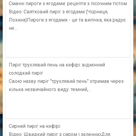
Смачні пироги з ягодами: рецепти з пісочним тістом
Відео: Святковий пиріг з ягодами (Чорниця,
Лохина)Пироги з ягодами - це та випічка, яка радує
не…
Пиріг трухлявий пень на кефірі: відмінний
солодкий пиріг
Свою назву пиріг "трухлявий пень" отримав через
кілька незвичайного виду: темний,…
Сирний пиріг на кефірі
Відео: Швидкий пиріг з сиром і зеленнюДля