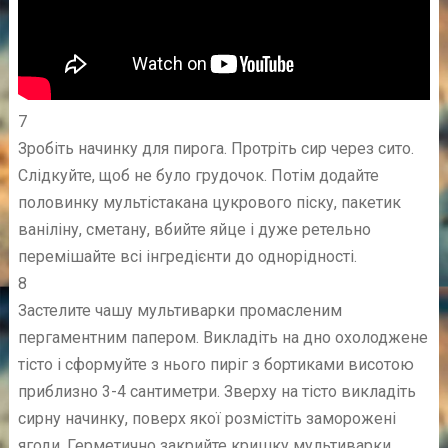
7
Зробіть начинку для пирога. Протріть сир через сито.
Слідкуйте, щоб не було грудочок. Потім додайте
половинку мультістакана цукрового піску, пакетик
ваніліну, сметану, вбийте яйце і дуже ретельно
перемішайте всі інгредієнти до однорідності.
8
Застелите чашу мультиварки промасленим
пергаментним папером. Викладіть на дно охолоджене
тісто і сформуйте з нього пиріг з бортиками висотою
приблизно 3-4 сантиметри. Зверху на тісто викладіть
сирну начинку, поверх якої розмістіть заморожені
ягоди. Герметично закрийте кришку мультиварки.