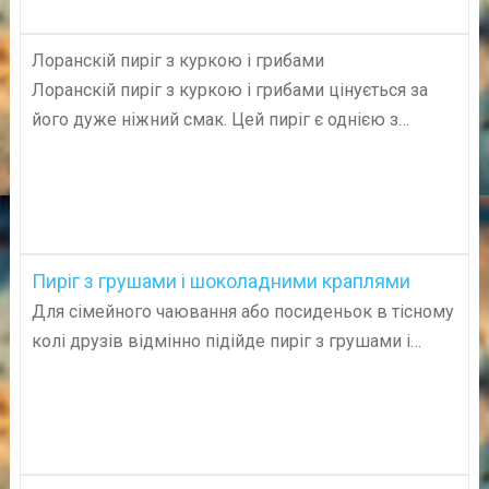
Лоранскій пиріг з куркою і грибами
Лоранскій пиріг з куркою і грибами цінується за
його дуже ніжний смак. Цей пиріг є однією з…
Пиріг з грушами і шоколадними краплями
Для сімейного чаювання або посиденьок в тісному
колі друзів відмінно підійде пиріг з грушами і…