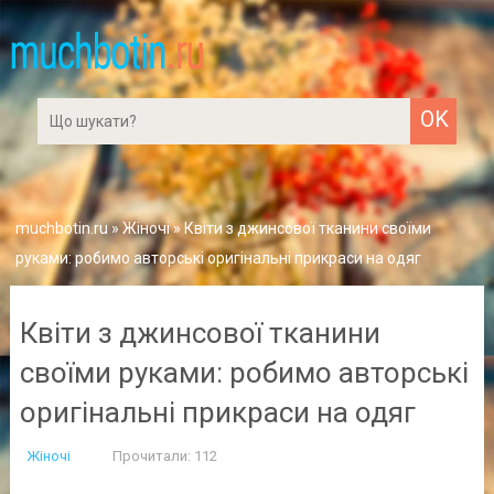
muchbotin.ru
»
Жіночі
» Квіти з джинсової тканини своїми
руками: робимо авторські оригінальні прикраси на одяг
Квіти з джинсової тканини
своїми руками: робимо авторські
оригінальні прикраси на одяг
Жіночі
Прочитали: 112