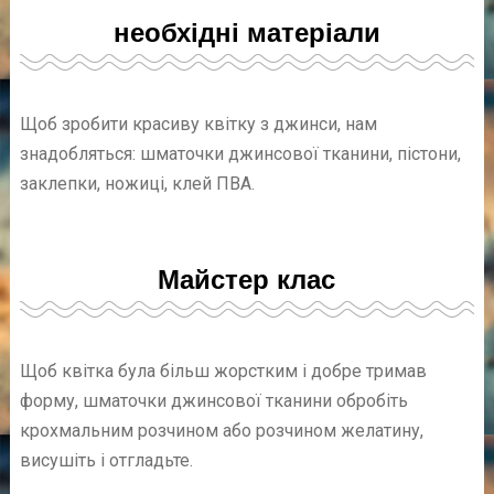
необхідні матеріали
Щоб зробити красиву квітку з джинси, нам
знадобляться: шматочки джинсової тканини, пістони,
заклепки, ножиці, клей ПВА.
Майстер клас
Щоб квітка була більш жорстким і добре тримав
форму, шматочки джинсової тканини обробіть
крохмальним розчином або розчином желатину,
висушіть і отгладьте.