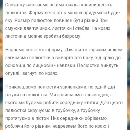
Спочатку вирізаємо зі шматочків тканини десять
пелюсток. Форму пелюсток можна придумати будь-
яку. Розмір пелюсток повинен бути різний. Три
смужки для тичинок, листочки і стебла. На краях
листочків можна зробити бахрому.
Надаємо пелюсток форму. Для цього гарячим ножем
загинаємо пелюстки з виворітного боку від краю до
основи, а по лицьовій - навпаки. Пелюстки вийдуть
опуклі і загнуті по краях.
Прикрашаємо пелюстки заклепками: по одній-дві
штуки на пелюстка. Ми залишаємо тільки один, з
якого ми будемо робити серединку квітки. Для цього
пелюстка скручуємо в трубочку, а трубочку
протягуємо в пістон. Низ серединки обрізаємо,
роблячи його рівним, надрезаем його по краю і