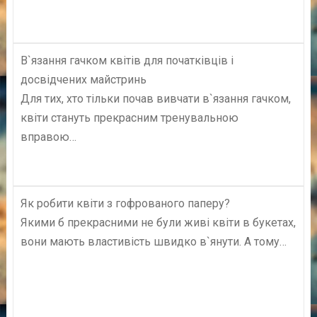
В`язання гачком квітів для початківців і
досвідчених майстринь
Для тих, хто тільки почав вивчати в`язання гачком,
квіти стануть прекрасним тренувальною
вправою…
Як робити квіти з гофрованого паперу?
Якими б прекрасними не були живі квіти в букетах,
вони мають властивість швидко в`янути. А тому…