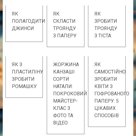
ЯК
ЯК
ЯК
ПОЛАГОДИТИ
СКЛАСТИ
ЗРОБИТИ
ДЖИНСИ
ТРОЯНДУ
ТРОЯНДУ
З ПАПЕРУ
З ТІСТА
ЯК З
ЖОРЖИНА
ЯК
ПЛАСТИЛІНУ
КАНЗАШІ
САМОСТІЙНО
ЗРОБИТИ
СОРТИ
ЗРОБИТИ
РОМАШКУ
НАТАЛИ:
КВІТИ З
ПОКРОКОВИЙ
ГОФРОВАНОГО
МАЙСТЕР-
ПАПЕРУ: 5
КЛАС З
ЦІКАВИХ
ФОТО ТА
СПОСОБІВ
ВІДЕО