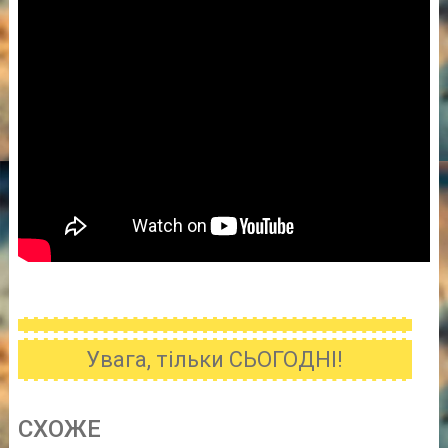
Увага, тільки СЬОГОДНІ!
CХОЖE