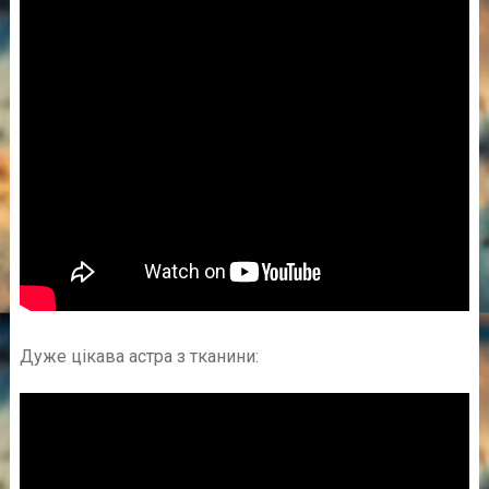
Дуже цікава астра з тканини: