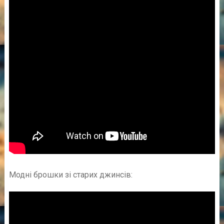
Модні брошки зі старих джинсів: