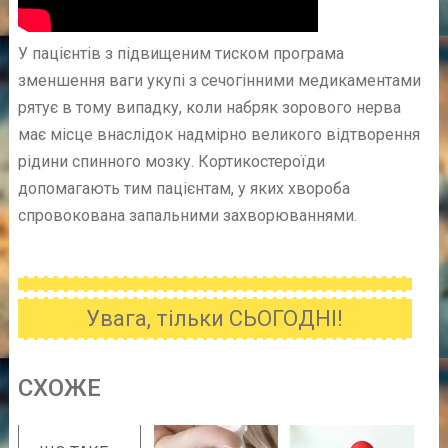
У пацієнтів з підвищеним тиском програма
зменшення ваги укупі з сечогінними медикаментами
рятує в тому випадку, коли набряк зорового нерва
має місце внаслідок надмірно великого відтворення
рідини спинного мозку. Кортикостероїди
допомагають тим пацієнтам, у яких хвороба
спровокована запальними захворюваннями.
Увага, тільки СЬОГОДНІ!
CХОЖE