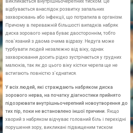
викликається внутрішньочерепних тиском. Це
відбувається внаслідок розвитку запальних
захворювань або інфекції, що потрапила в організм.
Причому в переважній більшості випадків набряк
диска зорового нерва буває двостороннім, тобто
пов`язаний з двома очима відразу. Недуга може
турбувати людей незалежно від віку, однак
захворювання досить рідко зустрічається у грудних
малюків, так як до цього віку кістки черепа ще не
встигають повністю з`єднатися.
У всіх людей, які страждають набряком диска
зорового нерва, на початку діагностики прийнято
підозрювати внутрішньочерепний новоутворення до
тих пір, поки не встановлено іншої причини.
Якщо
хворий з набряком відчуває головний біль і перехідні
порушення зору, викликані підвищеним тиском