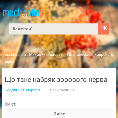
muchbotin.ru
»
Медицина і здоров'я
» Що таке набряк зорового
нерва
Що таке набряк зорового нерва
Медицина І Здоров'я
Прочитали: 190
Зміст:
Зміст