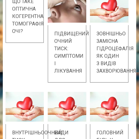
ЩО ТАКЕ
ОПТИЧНА
КОГЕРЕНТНА
ТОМОГРАФІЯ
ОЧІ?
ПІДВИЩЕНИЙ
ЗОВНІШНЬО
ОЧНИЙ
ЗАМІСНА
ТИСК:
ГІДРОЦЕФАЛІЯ
СИМПТОМИ
ЯК ОДИН
І
З ВИДІВ
ЛІКУВАННЯ
ЗАХВОРЮВАННЯ
ВНУТРІШНЬООЧНИЙ
БАДИ
ГОЛОВНИЙ