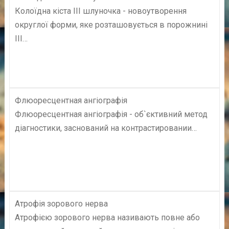
Колоїдна кіста III шлуночка - новоутворення
округлої форми, яке розташовується в порожнині
III…
Флюоресцентная ангіографія
Флюоресцентная ангіографія - об`єктивний метод
діагностики, заснований на контрастировании…
Атрофія зорового нерва
Атрофією зорового нерва називають повне або