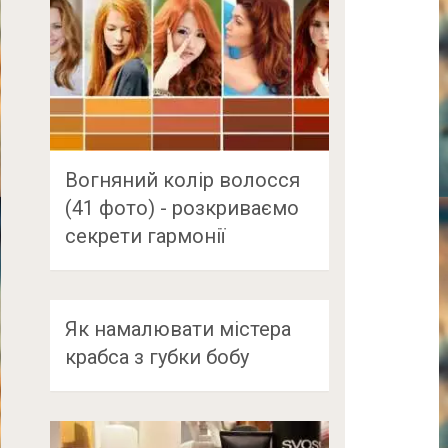
Вогняний колір волосся
(41 фото) - розкриваємо
секрети гармонії
Як намалювати містера
крабса з губки бобу