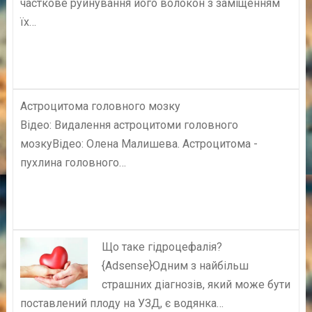
часткове руйнування його волокон з заміщенням
їх…
Астроцитома головного мозку
Відео: Видалення астроцитоми головного
мозкуВідео: Олена Малишева. Астроцитома -
пухлина головного…
Що таке гідроцефалія?
{Adsense}Одним з найбільш
страшних діагнозів, який може бути
поставлений плоду на УЗД, є водянка…