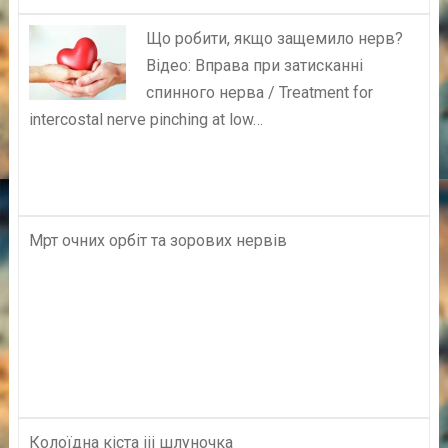
Що робити, якщо защемило нерв?
Відео: Вправа при затисканні
спинного нерва / Treatment for
intercostal nerve pinching at low…
Мрт очних орбіт та зорових нервів
Колоїдна кіста iii шлуночка