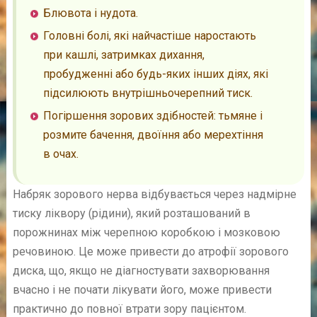
Блювота і нудота.
Головні болі, які найчастіше наростають
при кашлі, затримках дихання,
пробудженні або будь-яких інших діях, які
підсилюють внутрішньочерепний тиск.
Погіршення зорових здібностей: тьмяне і
розмите бачення, двоїння або мерехтіння
в очах.
Набряк зорового нерва відбувається через надмірне
тиску ліквору (рідини), який розташований в
порожнинах між черепною коробкою і мозковою
речовиною. Це може привести до атрофії зорового
диска, що, якщо не діагностувати захворювання
вчасно і не почати лікувати його, може привести
практично до повної втрати зору пацієнтом.