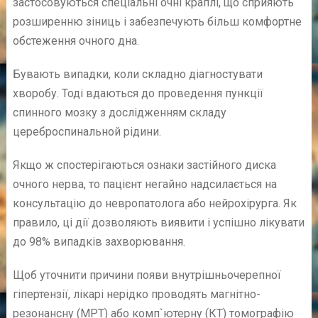
застосовуються спеціальні очні краплі, що сприяють
розширенню зіниць і забезпечують більш комфортне
обстеження очного дна.
Бувають випадки, коли складно діагностувати
хворобу. Тоді вдаються до проведення пункції
спинного мозку з дослідженням складу
цереброспинальной рідини.
Якщо ж спостерігаються ознаки застійного диска
очного нерва, то пацієнт негайно надсилається на
консультацію до невропатолога або нейрохірурга. Як
правило, ці дії дозволяють виявити і успішно лікувати
до 98% випадків захворювання.
Щоб уточнити причини появи внутрішньочерепної
гіпертензії, лікарі нерідко проводять магнітно-
резонансну (МРТ) або комп`ютерну (КТ) томографію