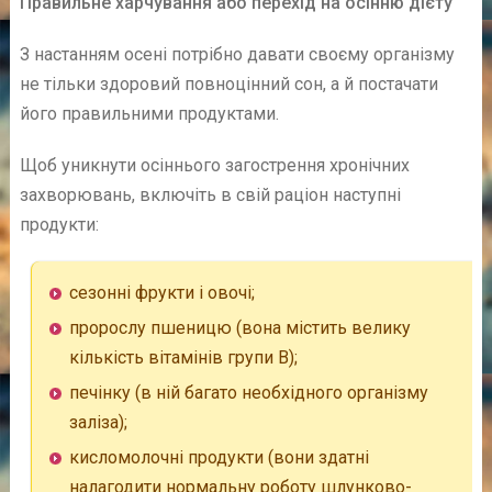
Правильне харчування або перехід на осінню дієту
З настанням осені потрібно давати своєму організму
не тільки здоровий повноцінний сон, а й постачати
його правильними продуктами.
Щоб уникнути осіннього загострення хронічних
захворювань, включіть в свій раціон наступні
продукти:
сезонні фрукти і овочі;
пророслу пшеницю (вона містить велику
кількість вітамінів групи В);
печінку (в ній багато необхідного організму
заліза);
кисломолочні продукти (вони здатні
налагодити нормальну роботу шлунково-