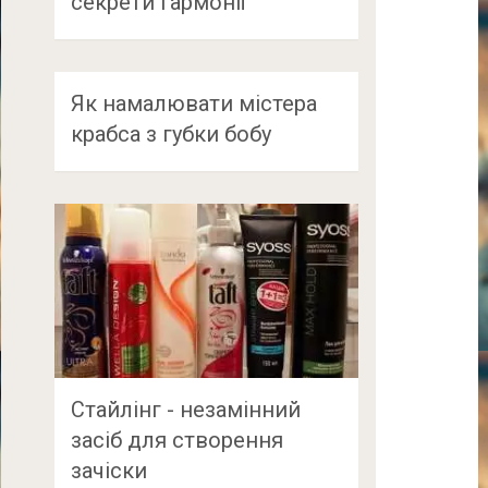
секрети гармонії
Як намалювати містера
крабса з губки бобу
Стайлінг - незамінний
засіб для створення
зачіски