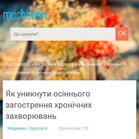
muchbotin.ru
»
Медицина і здоров'я
» Як уникнути осіннього
загострення хронічних захворювань
Як уникнути осіннього
загострення хронічних
захворювань
Медицина І Здоров'я
Прочитали: 173