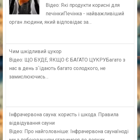
Відео: Які продукти корисні для
печінкиПечінка - найважливіший
орган людини, який відповідає за…
Чим шкідливий цукор
Відео: ЩО БУДЕ, ЯКЩО Є БАГАТО ЦУКРУБагато з
нас в день з`їдають багато солодкого, не
замислюючись…
Інфрачервона сауна: користь і шкода. Правила
відвідування сауни
Відео: Про найголовніше: Інфрачервона саунаІноді
ми з побоюванням ставимося до деяких