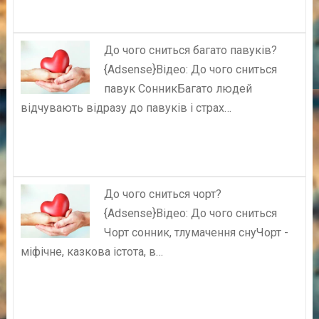
До чого сниться багато павуків?
{Adsense}Відео: До чого сниться
павук СонникБагато людей
відчувають відразу до павуків і страх…
До чого сниться чорт?
{Adsense}Відео: До чого сниться
Чорт сонник, тлумачення снуЧорт -
міфічне, казкова істота, в…