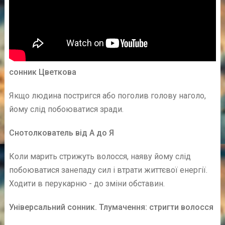
сонник Цветкова
Якщо людина постригся або поголив голову наголо,
йому слід побоюватися зради.
Снотолкователь від А до Я
Коли марить стрижуть волосся, наяву йому слід
побоюватися занепаду сил і втрати життєвої енергії.
Ходити в перукарню - до зміни обставин.
Універсальний сонник. Тлумачення: стригти волосся