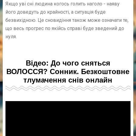
Якщо уві сні людина когось голить наголо - наяву
його доведуть до крайності, а ситуація буде
безвихідною. Це сновидіння також може означати те,
що весь прогрес по якійсь справі буде зведений до
нуля.
Відео: До чого сняться
ВОЛОССЯ? Сонник. Безкоштовне
тлумачення снів онлайн