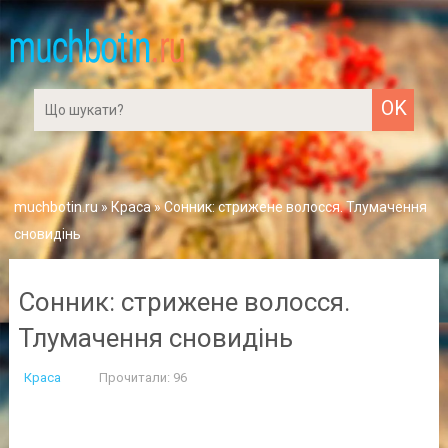
muchbotin.ru
»
Краса
» Сонник: стрижене волосся. Тлумачення
сновидінь
Сонник: стрижене волосся.
Тлумачення сновидінь
Краса
Прочитали: 96