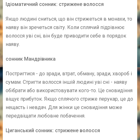
Ідіоматичний сонник: стрижене волосся
Якщо людині сниться, що він стрижеться в монахи, то
наяву він зречеться світу. Коли сплячий підрівнює
волосся уві сні, він буде приводити себе в порядок
наяву.
сонник Мандрівника
Постригтися - до зради, втрат, обману, зради, хвороб і
сумам. Стригти волосся іншій людині уві сні - наяву
обібрати або використовувати кого-то. Це сновидіння
віщує прибуток. Якщо сплячого стриже перукар, це до
нещасть і невдач. Для жінки це сновидіння може
передвіщати любовне побачення.
Циганський сонник:
стрижене волосся