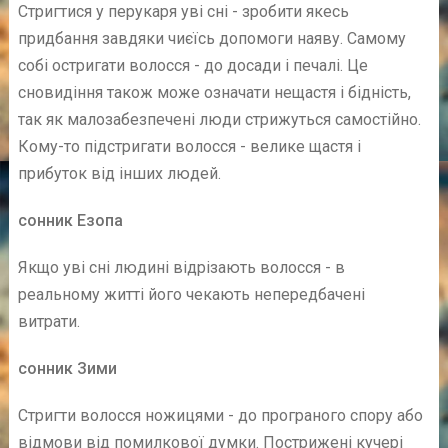
Стригтися у перукаря уві сні - зробити якесь
придбання завдяки чиєїсь допомоги наяву. Самому
собі остригати волосся - до досади і печалі. Це
сновидіння також може означати нещастя і бідність,
так як малозабезпечені люди стрижуться самостійно.
Кому-то підстригати волосся - велике щастя і
прибуток від інших людей.
сонник Езопа
Якщо уві сні людині відрізають волосся - в
реальному житті його чекають непередбачені
витрати.
сонник Зими
Стригти волосся ножицями - до програного спору або
відмови від помилкової думки. Пострижені кучері