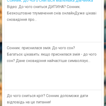
Сонник: до чого сниться маленька дівчинка
Відео: До чого сниться ДИТИНА? Сонник.
Безкоштовне тлумачення снів онлайнДуже цікаві
сновидіння про…
Сонник: приснилася змія. До чого сон?
Багатьох цікавить: якщо приснилася змія - до чого
сон? Дане сновидіння найчастіше символізує…
До чого сниться кріт? Сонник допоможе дати
відповідь на це питання!