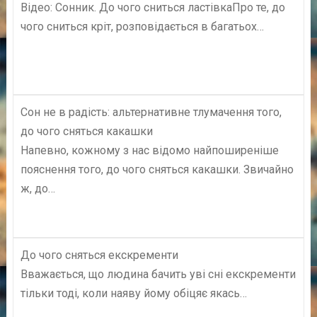
Відео: Сонник. До чого сниться ластівкаПро те, до
чого сниться кріт, розповідається в багатьох…
Сон не в радість: альтернативне тлумачення того,
до чого сняться какашки
Напевно, кожному з нас відомо найпоширеніше
пояснення того, до чого сняться какашки. Звичайно
ж, до…
До чого сняться екскременти
Вважається, що людина бачить уві сні екскременти
тільки тоді, коли наяву йому обіцяє якась…