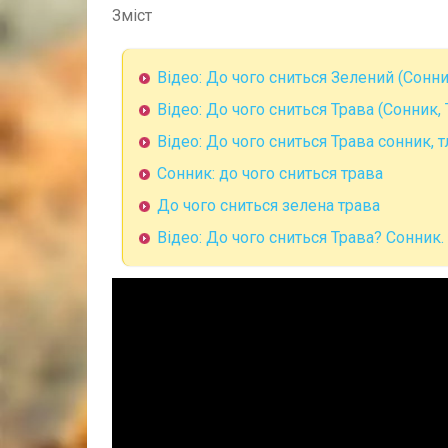
Зміст
Відео: До чого сниться Зелений (Сонни
Відео: До чого сниться Трава (Сонник,
Відео: До чого сниться Трава сонник, 
Сонник: до чого сниться трава
До чого сниться зелена трава
Відео: До чого сниться Трава? Сонник