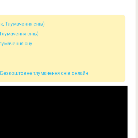
к, Тлумачення снів)
 Тлумачення снів)
тлумачення сну
. Безкоштовне тлумачення снів онлайн