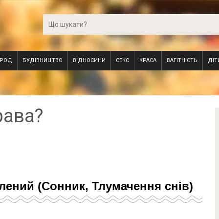
ОРОД
БУДІВНИЦТВО
ВІДНОСИНИ
СЕКС
КРАСА
ВАГІТНІСТЬ
ДІТ
рава?
елений (Сонник, Тлумачення снів)