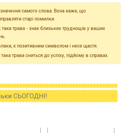
 значення самого слова. Вона каже, що
правляти старі помилки.
така трава - знак близьких труднощів у ваших
нь.
паки, є позитивним символом і несе щастя.
ака трава сниться до успіху, підйому в справах.
ільки СЬОГОДНІ!