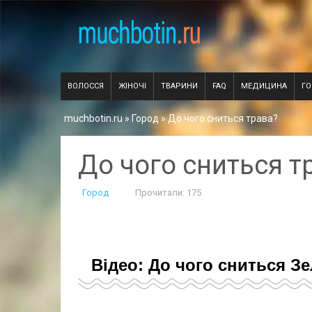
ВОЛОССЯ
ЖІНОЧІ
ТВАРИНИ
FAQ
МЕДИЦИНА
Г
muchbotin.ru
»
Город
» До чого сниться трава?
До чого сниться т
Город
Прочитали: 175
Відео: До чого сниться З