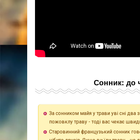
Сонник: до 
За сонником майя у трави уві сні два 
пожовклу траву - тоді вас чекає швид
Старовинний французький сонник говори