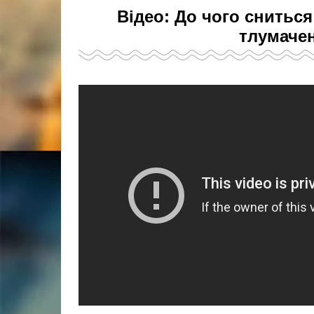
Відео: До чого снитьс
тлумачен