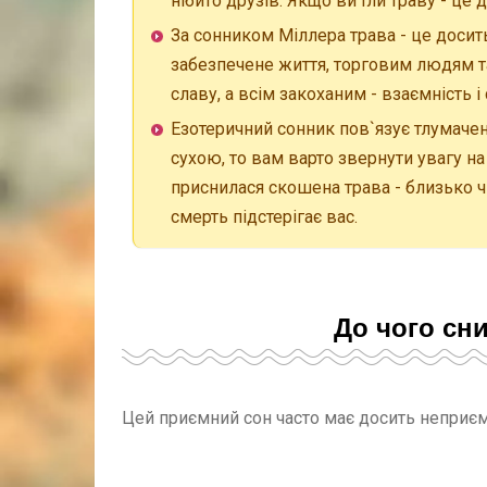
нібито друзів. Якщо ви їли траву - це д
За сонником Міллера трава - це досит
забезпечене життя, торговим людям так
славу, а всім закоханим - взаємність і 
Езотеричний сонник пов`язує тлумачен
сухою, то вам варто звернути увагу н
приснилася скошена трава - близько чи
смерть підстерігає вас.
До чого сн
Цей приємний сон часто має досить неприєм