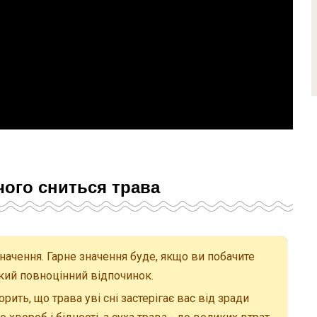
чого сниться трава
значення. Гарне значення буде, якщо ви побачите
кий повноцінний відпочинок.
ть, що трава уві сні застерігає вас від зради