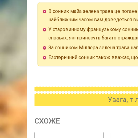
В сонник майа зелена трава це погане
найближчим часом вам доведеться ви
У старовинному французькому сонник 
справах, які принесуть багато стражда
За сонником Міллера зелена трава нав
Езотеричний сонник також вважає, що т
Увага, т
CХОЖE