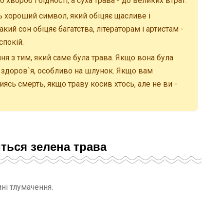
о хвороб і бідності, а суха трава - до великих втрат.
ь хороший символ, який обіцяє щасливе і
ий сон обіцяє багатства, літераторам і артистам -
спокій.
ня з тим, який саме була трава. Якщо вона була
а здоров`я, особливо на шлунок. Якщо вам
ясь смерть, якщо траву косив хтось, але не ви -
иться зелена трава
ні тлумачення.