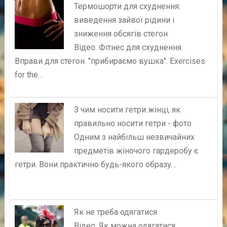
Термошорти для схуднення:
виведення зайвої рідини і
зниження обсягів стегон
Відео: Фітнес для схуднення.
Вправи для стегон. "прибираємо вушка". Exercises
for the…
З чим носити гетри жінці, як
правильно носити гетри - фото
Одним з найбільш незвичайних
предметів жіночого гардеробу є
гетри. Вони практично будь-якого образу…
Як не треба одягатися
Відео: Як можна одягатися