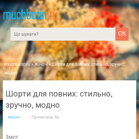
muchbotin.ru
»
Жіночі
» Шорти для повних: стильно, зручно,
модно
Шорти для повних: стильно,
зручно, модно
Жіночі
Прочитали: 66
Зміст