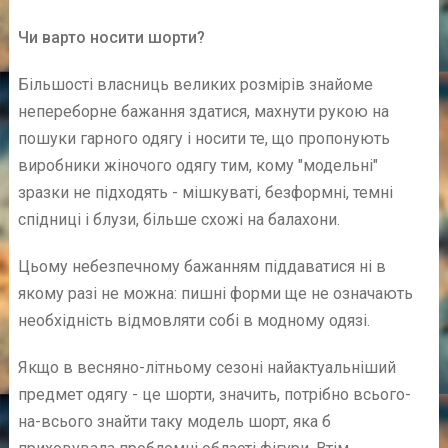
Чи варто носити шорти?
Більшості власниць великих розмірів знайоме
непереборне бажання здатися, махнути рукою на
пошуки гарного одягу і носити те, що пропонують
виробники жіночого одягу тим, кому "модельні"
зразки не підходять - мішкуваті, безформні, темні
спідниці і блузи, більше схожі на балахони.
Цьому небезпечному бажанням піддаватися ні в
якому разі не можна: пишні форми ще не означають
необхідність відмовляти собі в модному одязі.
Якщо в весняно-літньому сезоні найактуальніший
предмет одягу - це шорти, значить, потрібно всього-
на-всього знайти таку модель шорт, яка б