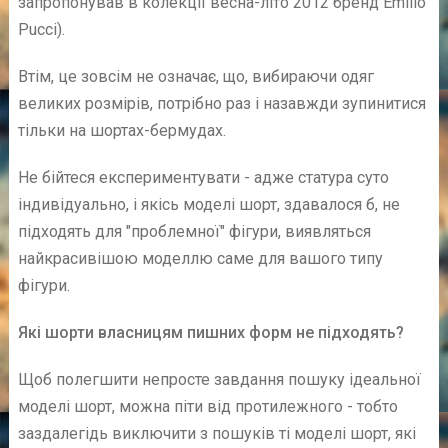
запропонував в колекції весна-літо 2012 бренд Emilio
Pucci).
Втім, це зовсім не означає, що, вибираючи одяг
великих розмірів, потрібно раз і назавжди зупинитися
тільки на шортах-бермудах.
Не бійтеся експериментувати - адже статура суто
індивідуально, і якісь моделі шорт, здавалося б, не
підходять для "проблемної" фігури, виявляться
найкрасивішою моделлю саме для вашого типу
фігури.
Які шорти власницям пишних форм не підходять?
Щоб полегшити непросте завдання пошуку ідеальної
моделі шорт, можна піти від протилежного - тобто
заздалегідь виключити з пошуків ті моделі шорт, які