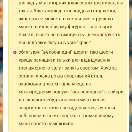
вигляд у мініатюрних джинсових шортиках, які
так люблять молоді голлівудські старлетки,
якщо ви не можете похвалитися стрункою
майже по-хлоп`ячому фігурою. Такі шорти
взагалі нічого не приховують і демонструють
всі недоліки фігури в усій "красі".
обтягуючі "велосипедні" шорти: такі шорти
краще залишити тільки для відвідування
тренажерного залу і занять спортом. Хоча за
останні кілька років спортивний стиль
завоював цілком гідне місце на
міжнародному подіумі, "велосипедки" з лайкри
до скільки-небудь красивому втілення
спортивного стилю не відносяться, і уявити
собі поява в таких шортах в громадському
місці просто неможливо.