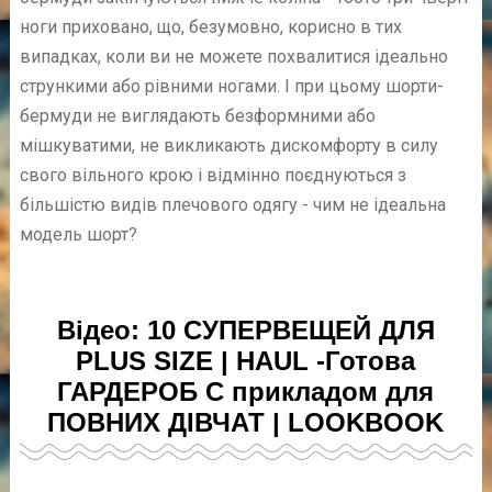
ноги приховано, що, безумовно, корисно в тих
випадках, коли ви не можете похвалитися ідеально
стрункими або рівними ногами. І при цьому шорти-
бермуди не виглядають безформними або
мішкуватими, не викликають дискомфорту в силу
свого вільного крою і відмінно поєднуються з
більшістю видів плечового одягу - чим не ідеальна
модель шорт?
Відео: 10 СУПЕРВЕЩЕЙ ДЛЯ
PLUS SIZE | HAUL -Готова
ГАРДЕРОБ C прикладом для
ПОВНИХ ДІВЧАТ | LOOKBOOK