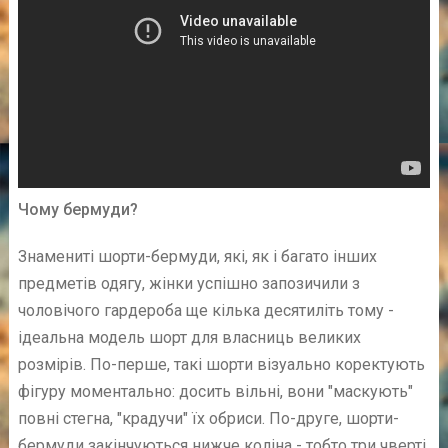
Чому бермуди?
Знамениті шорти-бермуди, які, як і багато інших
предметів одягу, жінки успішно запозичили з
чоловічого гардероба ще кілька десятиліть тому -
ідеальна модель шорт для власниць великих
розмірів. По-перше, такі шорти візуально коректують
фігуру моментально: досить вільні, вони "маскують"
повні стегна, "крадучи" їх обриси. По-друге, шорти-
бермуди закінчуються нижче коліна - тобто три чверті