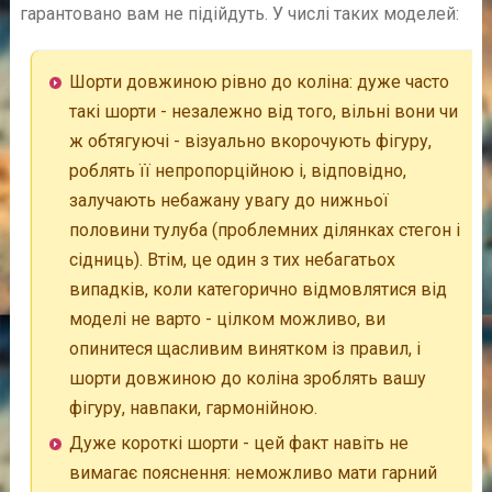
гарантовано вам не підійдуть. У числі таких моделей:
Шорти довжиною рівно до коліна: дуже часто
такі шорти - незалежно від того, вільні вони чи
ж обтягуючі - візуально вкорочують фігуру,
роблять її непропорційною і, відповідно,
залучають небажану увагу до нижньої
половини тулуба (проблемних ділянках стегон і
сідниць). Втім, це один з тих небагатьох
випадків, коли категорично відмовлятися від
моделі не варто - цілком можливо, ви
опинитеся щасливим винятком із правил, і
шорти довжиною до коліна зроблять вашу
фігуру, навпаки, гармонійною.
Дуже короткі шорти - цей факт навіть не
вимагає пояснення: неможливо мати гарний