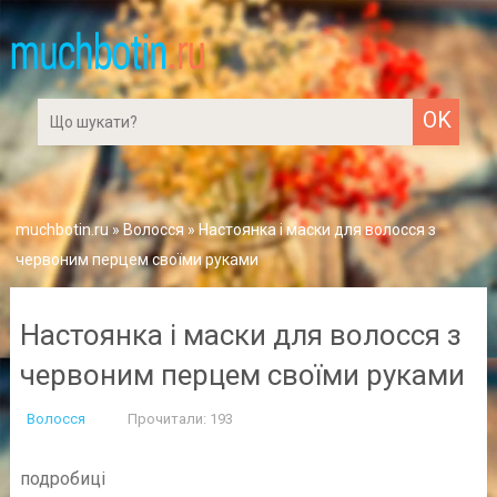
muchbotin.ru
»
Волосся
» Настоянка і маски для волосся з
червоним перцем своїми руками
Настоянка і маски для волосся з
червоним перцем своїми руками
Волосся
Прочитали: 193
подробиці