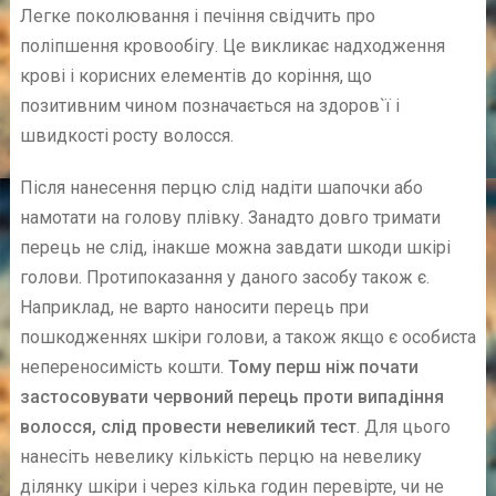
Легке поколювання і печіння свідчить про
поліпшення кровообігу. Це викликає надходження
крові і корисних елементів до коріння, що
позитивним чином позначається на здоров`ї і
швидкості росту волосся.
Після нанесення перцю слід надіти шапочки або
намотати на голову плівку. Занадто довго тримати
перець не слід, інакше можна завдати шкоди шкірі
голови. Протипоказання у даного засобу також є.
Наприклад, не варто наносити перець при
пошкодженнях шкіри голови, а також якщо є особиста
непереносимість кошти.
Тому перш ніж почати
застосовувати червоний перець проти випадіння
волосся, слід провести невеликий тест
. Для цього
нанесіть невелику кількість перцю на невелику
ділянку шкіри і через кілька годин перевірте, чи не