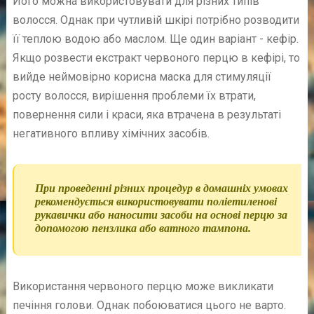
Його можна використовувати для різних типів
волосся. Однак при чутливій шкірі потрібно розводити
її теплою водою або маслом. Ще один варіант - кефір.
Якщо розвести екстракт червоного перцю в кефірі, то
вийде неймовірно корисна маска для стимуляції
росту волосся, вирішення проблеми їх втрати,
повернення сили і краси, яка втрачена в результаті
негативного впливу хімічних засобів.
При проведенні різних процедур в домашніх умовах
рекомендується використовувати поліетиленові
рукавички або наносити засоби на основі перцю за
допомогою пензлика або ватного тампона.
Використання червоного перцю може викликати
печіння голови. Однак побоюватися цього не варто.