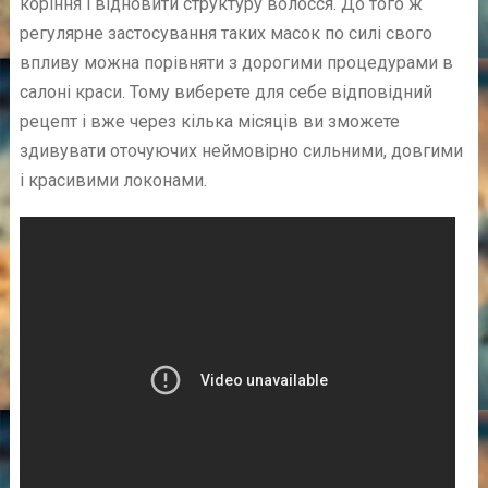
коріння і відновити структуру волосся. До того ж
регулярне застосування таких масок по силі свого
впливу можна порівняти з дорогими процедурами в
салоні краси. Тому виберете для себе відповідний
рецепт і вже через кілька місяців ви зможете
здивувати оточуючих неймовірно сильними, довгими
і красивими локонами.