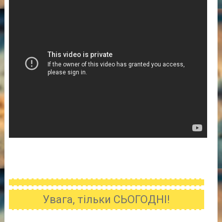
Увага, тільки СЬОГОДНІ!