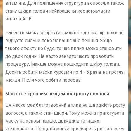
вітамінів. Для поліпшення структури волосся, а також
стану шкіри голови найкраще використовувати
вітамін А і Е.
Нанесіть маску, огорнути і залиште до тих пір, поки не
відчуєте сильне поколювання або печіння. Якщо
такого ефекту не буде, то час вплив може становити
до двох годин. Не варто занадто часто проводити
процедуру, інакше можна пошкодити шкіру голови.
Досить робити маски курсами по 4 - 5 разів на протязі
місяця. Після чого робити перерву.
Маска з червоним перцем для росту волосся
Ця маска має благотворний вплив на швидкість росту
волосся, а також стан шкіри. Тому можна приготувати
маску на основі перцю, дріжджів та інших
компонентів. Перцева маска прискорить ріст волосся