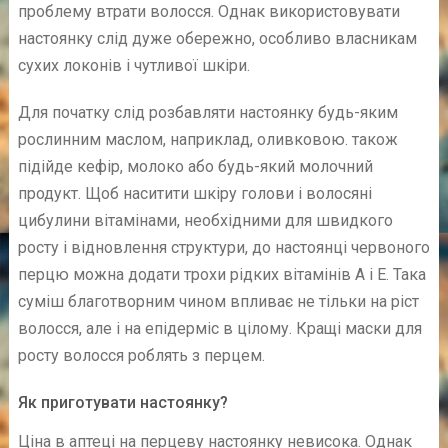
проблему втрати волосся. Однак використовувати
настоянку слід дуже обережно, особливо власникам
сухих локонів і чутливої шкіри.
Для початку слід розбавляти настоянку будь-яким
рослинним маслом, наприклад, оливковою. також
підійде кефір, молоко або будь-який молочний
продукт. Щоб наситити шкіру голови і волосяні
цибулини вітамінами, необхідними для швидкого
росту і відновлення структури, до настоянці червоного
перцю можна додати трохи рідких вітамінів А і Е. Така
суміш благотворним чином впливає не тільки на ріст
волосся, але і на епідерміс в цілому. Кращі маски для
росту волосся роблять з перцем.
Як приготувати настоянку?
Ціна в аптеці на перцеву настоянку невисока. Однак