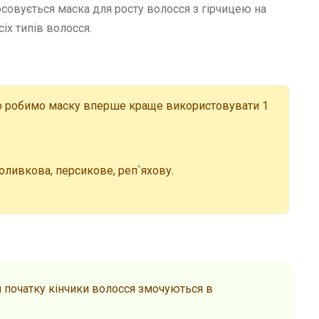
совується маска для росту волосся з гірчицею на
іх типів волосся.
що робимо маску вперше краще використовувати 1
 оливкова, персикове, реп`яхову.
я початку кінчики волосся змочуються в