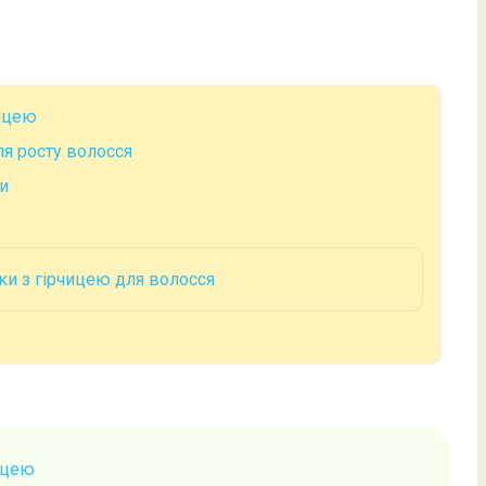
чицею
ля росту волосся
и
ки з гірчицею для волосся
ицею