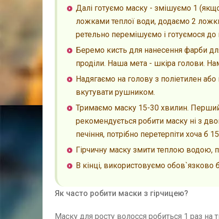
Далі готуємо маску - змішуємо 1 (якщо
ложками теплої води, додаємо 2 ложки 
ретельно перемішуємо і готуємося до 
Беремо кисть для нанесення фарби для 
проділи. Наша мета - шкіра голови. Н
Надягаємо на голову з поліетилен аб
вкутувати рушником.
Тримаємо маску 15-30 хвилин. Перший 
рекомендується робити маску ні з дво
печіння, потрібно перетерпіти хоча б 1
Гірчичну маску змити теплою водою, 
В кінці, використовуємо обов`язково 
Як часто робити маски з гірчицею?
Маску для росту волосся робиться 1 раз на 