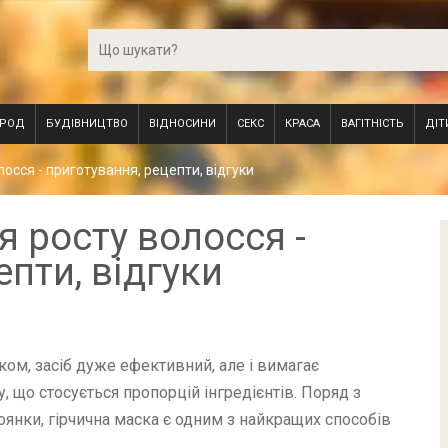
ОРОД
БУДІВНИЦТВО
ВІДНОСИНИ
СЕКС
КРАСА
ВАГІТНІСТЬ
ДІТ
лосся - приготування, рецепти, відгуки
я росту волосся -
пти, відгуки
ом, засіб дуже ефективний, але і вимагає
, що стосується пропорцій інгредієнтів. Поряд з
янки, гірчична маска є одним з найкращих способів