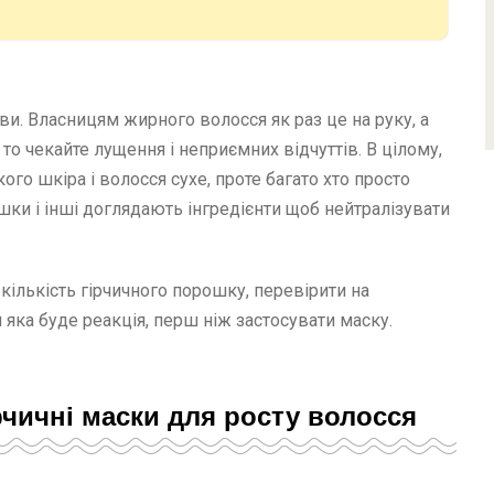
и. Власницям жирного волосся як раз це на руку, а
 то чекайте лущення і неприємних відчуттів. В цілому,
ого шкіра і волосся сухе, проте багато хто просто
ки і інші доглядають інгредієнти щоб нейтралізувати
ількість гірчичного порошку, перевірити на
я яка буде реакція, перш ніж застосувати маску.
рчичні маски для росту волосся