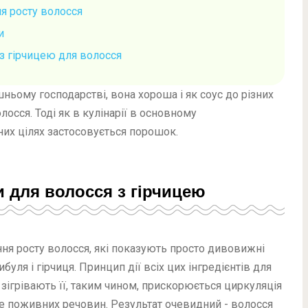
ля росту волосся
и
з гірчицею для волосся
ньому господарстві, вона хороша і як соус до різних
олосся. Тоді як в кулінарії в основному
них цілях застосовується порошок.
и для волосся з гірчицею
ння росту волосся, які показують просто дивовижні
буля і гірчиця. Принцип дії всіх цих інгредієнтів для
 зігрівають її, таким чином, прискорюється циркуляція
ше поживних речовин. Результат очевидний - волосся