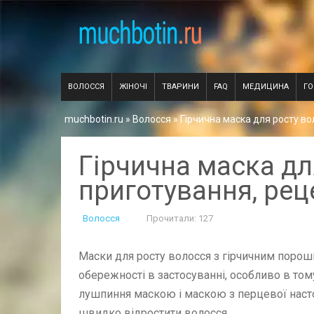
ВОЛОССЯ
ЖІНОЧІ
ТВАРИНИ
FAQ
МЕДИЦИНА
Г
muchbotin.ru
»
Волосся
» Гірчична маска для росту во
Гірчична маска дл
приготування, реце
Волосся
Прочитали: 127
Маски для росту волосся з гірчичним порошк
обережності в застосуванні, особливо в тому
лушпиння маскою і маскою з перцевої насто
швидко відростити волосся.