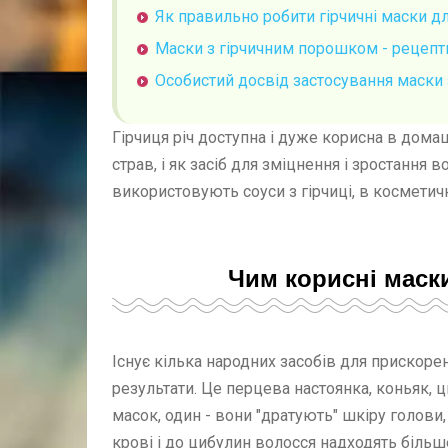
Як правильно робити гірчичні маски д
Маски з гірчичним порошком - рецепт
Особистий досвід застосування маски 
Гірчиця річ доступна і дуже корисна в домаш
страв, і як засіб для зміцнення і зростання в
використовують соуси з гірчиці, в косметич
Чим корисні маск
Існує кілька народних засобів для прискоре
результати. Це перцева настоянка, коньяк, ци
масок, один - вони "дратують" шкіру голови,
крові і до цибулин волосся надходять біль