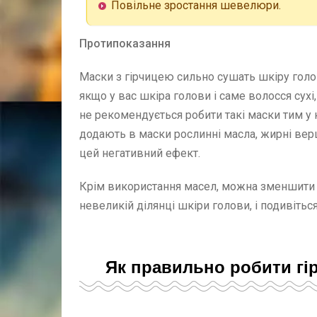
Повільне зростання шевелюри.
Протипоказання
Маски з гірчицею сильно сушать шкіру голов
якщо у вас шкіра голови і саме волосся сухі,
не рекомендується робити такі маски тим у к
додають в маски рослинні масла, жирні верш
цей негативний ефект.
Крім використання масел, можна зменшити к
невеликій ділянці шкіри голови, і подивітьс
Як правильно робити гі