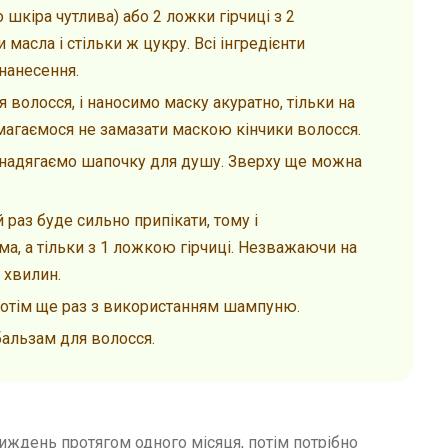
 шкіра чутлива) або 2 ложки гірчиці з 2
масла і стільки ж цукру. Всі інгредієнти
нанесення.
волосся, і наносимо маску акуратно, тільки на
амагаємося не замазати маскою кінчики волосся.
о надягаємо шапочку для душу. Зверху ще можна
раз буде сильно припікати, тому і
ма, а тільки з 1 ложкою гірчиці. Незважаючи на
5 хвилин.
потім ще раз з використанням шампуню.
бальзам для волосся.
тиждень протягом одного місяця, потім потрібно