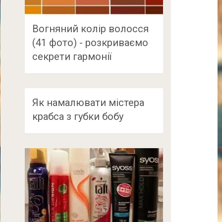
Вогняний колір волосся
(41 фото) - розкриваємо
секрети гармонії
Як намалювати містера
крабса з губки бобу