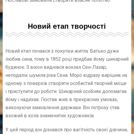
Гюставові замовили створити власне полотно.
Новий етап творчості
Новий етап почався з покупки житла. Батько дуже
любив сина, тому в 1852 році придбав йому шикарний
будинок. З вікон виднівся вокзал Сен-Лазар,
неподалік шуміла ріка Сена. Моро відразу вирішив на
одному з поверхів створити особистий творчий місце
і приступити до роботи. Шикарний особняк допомагав
йому і надихав. Гюстав жив в прекрасних умовах,
виконуючи замовлення держави. Він потроху став
вхожий в кола знаменитих художників.
У цей період він дізнався про вагітність своєї дівчини,