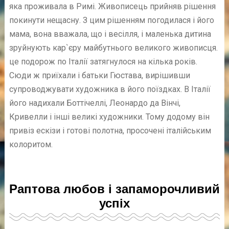
яка проживала в Римі. Живописець прийняв рішення
покинути нещасну. З цим рішенням погодилася і його
мама, вона вважала, що і весілля, і маленька дитина
зруйнують кар`єру майбутнього великого живописця.
це подорож по Італії затягнулося на кілька років.
Сюди ж приїхали і батьки Гюстава, вирішивши
супроводжувати художника в його поїздках. В Італії
його надихали Боттічеллі, Леонардо да Вінчі,
Кривелли і інші великі художники. Тому додому він
привіз ескізи і готові полотна, просочені італійським
колоритом.
Раптова любов і запаморочливий
успіх