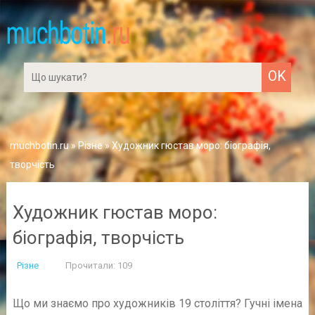
muchbotin.ru
»
Різне
» Художник гюстав моро: біографія,
творчість
Художник гюстав моро:
біографія, творчість
Різне
Прочитали: 109
Що ми знаємо про художників 19 століття? Гучні імена