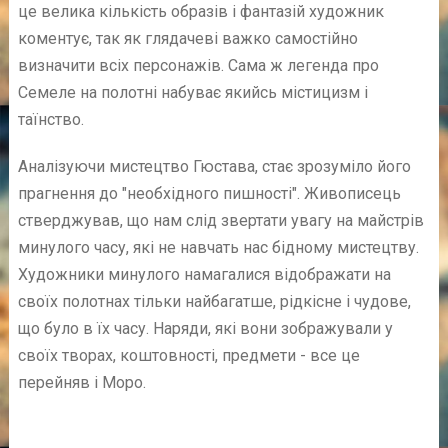
це велика кількість образів і фантазій художник
коментує, так як глядачеві важко самостійно
визначити всіх персонажів. Сама ж легенда про
Семеле на полотні набуває якийсь містицизм і
таїнство.
Аналізуючи мистецтво Гюстава, стає зрозуміло його
прагнення до "необхідного пишності". Живописець
стверджував, що нам слід звертати увагу на майстрів
минулого часу, які не навчать нас бідному мистецтву.
Художники минулого намагалися відображати на
своїх полотнах тільки найбагатше, рідкісне і чудове,
що було в їх часу. Наряди, які вони зображували у
своїх творах, коштовності, предмети - все це
перейняв і Моро.