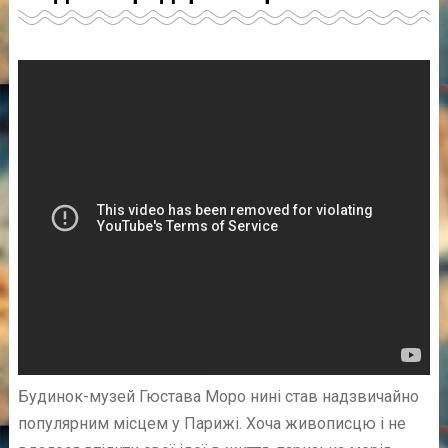
Будинок-музей Гюстава Моро нині став надзвичайно
популярним місцем у Парижі. Хоча живописцю і не