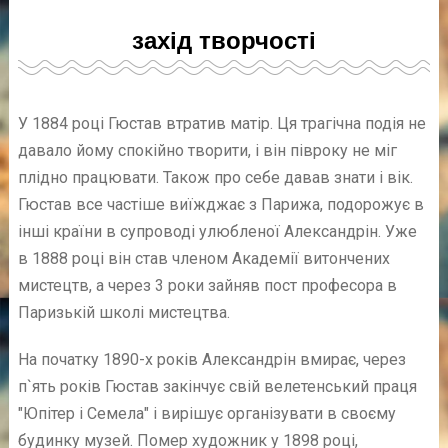
захід творчості
У 1884 році Гюстав втратив матір. Ця трагічна подія не
давало йому спокійно творити, і він півроку не міг
плідно працювати. Також про себе давав знати і вік.
Гюстав все частіше виїжджає з Парижа, подорожує в
інші країни в супроводі улюбленої Александрін. Уже
в 1888 році він став членом Академії витончених
мистецтв, а через 3 роки зайняв пост професора в
Паризькій школі мистецтва.
На початку 1890-х років Александрін вмирає, через
п`ять років Гюстав закінчує свій велетенський праця
"Юпітер і Семела" і вирішує організувати в своєму
будинку музей. Помер художник у 1898 році,