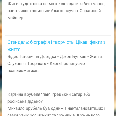
Життя художника не може складатися безхмарно,
навіть якщо зовні все благополучно. Справжній
майстер…
Стендаль: біографія і творчість. Цікаві факти з
життя
Відео: Історична Довідка - Джон Буньян - Життя,
Служіння, Творчість - КартаПропонуємо
познайомитися…
Картина врубеля "пан": грецький сатир або
російська дідько?
Михайло Врубель був одним з найталановитіших і
самобутніх російських художників. Кожна його