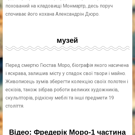
похований на кладовищі Монмартр, десь поруч
спочиває його кохана Александрін Дюро.
музей
Перед смертю Гюстав Моро, біографія якого насичена
і яскрава, залишив місту у спадок свої твори і майно.
Живописець зумів зберегти колекцію своїх полотен і
ескізів, також зібрав роботи великих художників,
скульпторів, рідкісну меблі та інші предмети 19
століття.
Відео: Фредерік Моро-1 частина