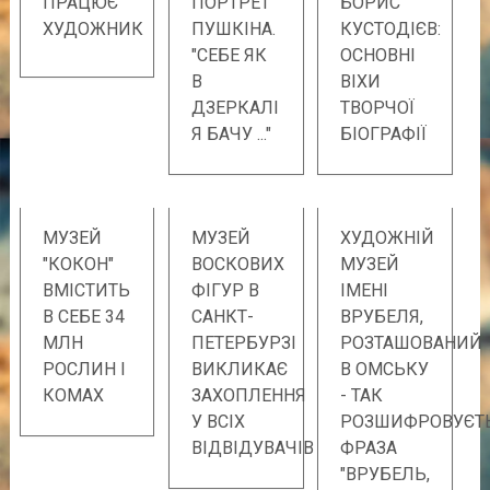
ПРАЦЮЄ
ПОРТРЕТ
БОРИС
ХУДОЖНИК
ПУШКІНА.
КУСТОДІЄВ:
"СЕБЕ ЯК
ОСНОВНІ
В
ВІХИ
ДЗЕРКАЛІ
ТВОРЧОЇ
Я БАЧУ ..."
БІОГРАФІЇ
МУЗЕЙ
МУЗЕЙ
ХУДОЖНІЙ
"КОКОН"
ВОСКОВИХ
МУЗЕЙ
ВМІСТИТЬ
ФІГУР В
ІМЕНІ
В СЕБЕ 34
САНКТ-
ВРУБЕЛЯ,
МЛН
ПЕТЕРБУРЗІ
РОЗТАШОВАНИЙ
РОСЛИН І
ВИКЛИКАЄ
В ОМСЬКУ
КОМАХ
ЗАХОПЛЕННЯ
- ТАК
У ВСІХ
РОЗШИФРОВУЄТ
ВІДВІДУВАЧІВ
ФРАЗА
"ВРУБЕЛЬ,