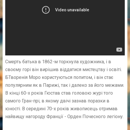
Смерть батька в 1862-м торкнула художника, і в
своєму горі він вирішив віддатися мистецтву і освіті.
БТворенія Моро користуються попитом, і він стає
популярним як в Парижі, так і далеко за його межами.
В кінці 60-х років Гюстав став головою журі того
самого Гран-прі, в якому двічі зазнав поразки в
юності. В середині 70-х років живописець отримав
найвищу нагороду Франції - Орден Почесного легіону.