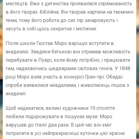
мистецтв. Вже з дитинства проявилася спрямованість
в його творах: біблійна. Він творив картини на таємничі
теми, тому його роботи до сих пір зачаровують і
несуть в собі щось секретне і містичне.
Після школи Гюстав Моро вирішує вступити в
академію. Завдяки батькові він отримав можливість
перебувати в Луврі, коли йому потрібно, і працювати
там, надихаючись шедеврами світових геніїв. У 1848
році Моро взяв участь в конкурсі Гран-прі. Обидві
спроби виявилися невдалими, і живописець пішов з
академії.
Щоб надихатися, великі художники 19 століття
любили подорожувати в пошуках музи. Моро
вирушав до Італії два рази. В цей час він зміг
потрапити в усі найпрекрасніші куточки цієї країни: