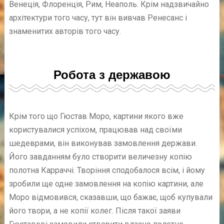
Венеція, Флоренція, Рим, Неаполь. Крім надзвичайно
архітектури того часу, тут він вивчав Ренесанс і
знаменитих авторів того часу.
Робота з державою
Крім того що Гюстав Моро, картини якого вже
користувалися успіхом, працював над своїми
шедеврами, він виконував замовлення держави.
Його завданням було створити величезну копію
полотна Карраччі. Творіння сподобалося всім, і йому
зробили ще одне замовлення на копію картини, але
Моро відмовився, сказавши, що бажає, щоб купували
його твори, а не копії колег. Після такої заяви