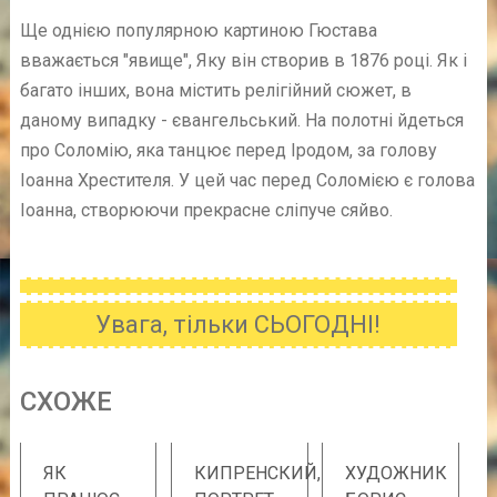
Ще однією популярною картиною Гюстава
вважається "явище", Яку він створив в 1876 році. Як і
багато інших, вона містить релігійний сюжет, в
даному випадку - євангельський. На полотні йдеться
про Соломію, яка танцює перед Іродом, за голову
Іоанна Хрестителя. У цей час перед Соломією є голова
Іоанна, створюючи прекрасне сліпуче сяйво.
Увага, тільки СЬОГОДНІ!
CХОЖE
ЯК
КИПРЕНСКИЙ,
ХУДОЖНИК