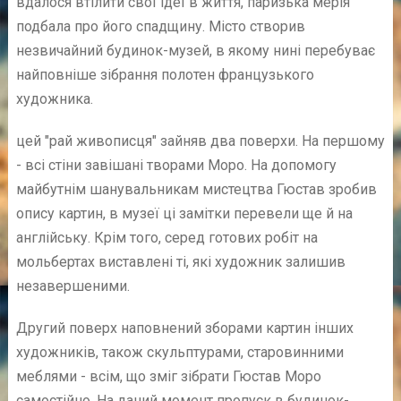
вдалося втілити свої ідеї в життя, паризька мерія
подбала про його спадщину. Місто створив
незвичайний будинок-музей, в якому нині перебуває
найповніше зібрання полотен французького
художника.
цей "рай живописця" зайняв два поверхи. На першому
- всі стіни завішані творами Моро. На допомогу
майбутнім шанувальникам мистецтва Гюстав зробив
опису картин, в музеї ці замітки перевели ще й на
англійську. Крім того, серед готових робіт на
мольбертах виставлені ті, які художник залишив
незавершеними.
Другий поверх наповнений зборами картин інших
художників, також скульптурами, старовинними
меблями - всім, що зміг зібрати Гюстав Моро
самостійно. На даний момент пропуск в будинок-