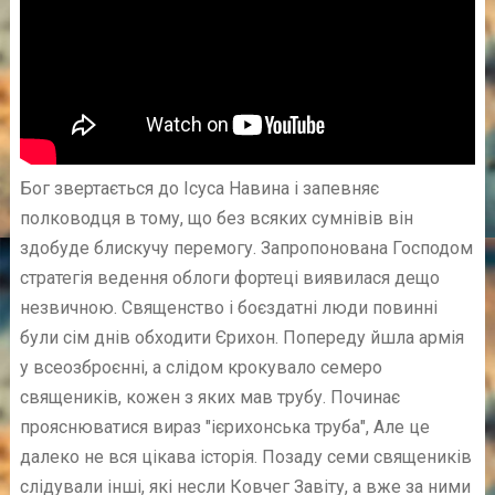
Бог звертається до Ісуса Навина і запевняє
полководця в тому, що без всяких сумнівів він
здобуде блискучу перемогу. Запропонована Господом
стратегія ведення облоги фортеці виявилася дещо
незвичною. Священство і боєздатні люди повинні
були сім днів обходити Єрихон. Попереду йшла армія
у всеозброєнні, а слідом крокувало семеро
священиків, кожен з яких мав трубу. Починає
прояснюватися вираз "ієрихонська труба", Але це
далеко не вся цікава історія. Позаду семи священиків
слідували інші, які несли Ковчег Завіту, а вже за ними