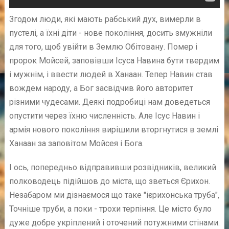
Згодом люди, які мають рабський дух, вимерли в
пустелі, а їхні діти - нове покоління, досить змужніли
для того, щоб увійти в Землю Обітовану. Помер і
пророк Мойсей, заповівши Ісуса Навина бути твердим
і мужнім, і ввести людей в Ханаан. Тепер Навин став
вождем народу, а Бог засвідчив його авторитет
різними чудесами. Деякі подробиці нам доведеться
опустити через їхню численність. Але Ісус Навин і
армія нового покоління вирішили вторгнутися в землі
Ханаан за заповітом Мойсея і Бога.
І ось, попередньо відправивши розвідників, великий
полководець підійшов до міста, що зветься Єрихон.
Незабаром ми дізнаємося що таке "ієрихонська труба",
Точніше труби, а поки - трохи терпіння. Це місто було
дуже добре укріплений і оточений потужними стінами.