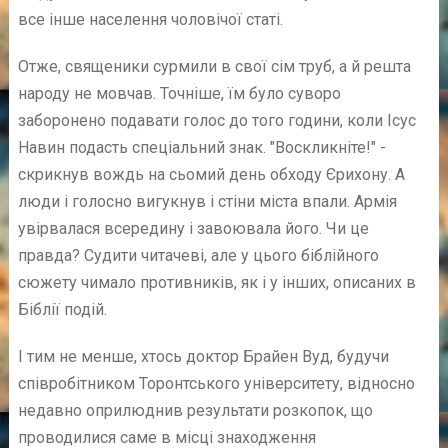
все інше населення чоловічої статі.
Отже, священики сурмили в свої сім труб, а й решта
народу не мовчав. Точніше, їм було суворо
заборонено подавати голос до того години, коли Ісус
Навин подасть спеціальний знак. "Воскликніте!" -
скрикнув вождь на сьомий день обходу Єрихону. А
люди і голосно вигукнув і стіни міста впали. Армія
увірвалася всередину і завоювала його. Чи це
правда? Судити читачеві, але у цього біблійного
сюжету чимало противників, як і у інших, описаних в
Біблії подій.
І тим не менше, хтось доктор Брайен Вуд, будучи
співробітником Торонтського університету, відносно
недавно оприлюднив результати розкопок, що
проводилися саме в місці знаходження