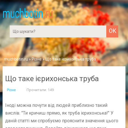
muchbotin.ru
»
Різне
» Що таке ієрихонська труба
Що таке ієрихонська труба
Різне
Прочитали: 149
Іноді можна почути від людей приблизно такий
вислів: "Ти кричиш прямо, як труба ієрихонська!" У
даній статті ми спробуємо прояснити значення цього