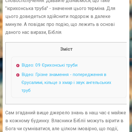
словосполучення. Давайте дізнаємося, що таке
"ієрихонська труба" - значення цього терміна. Для
цього доведеться здійснити подорож в далеке
минуле. А повідає про подію, що лежить в основі
даного нас вирази, Біблія.
Зміст
Відео: 09 Єрихонські труби
Відео: Грізне знамення - попередження в
Єрусалимі, кільце з хмар і звук ангельських
труб
Сам згаданий вище джерело знань в наш час є майже
в кожному будинку. Власники Біблії можуть вірити в
Бога чи сумніватися, але цілком імовірно, що події,