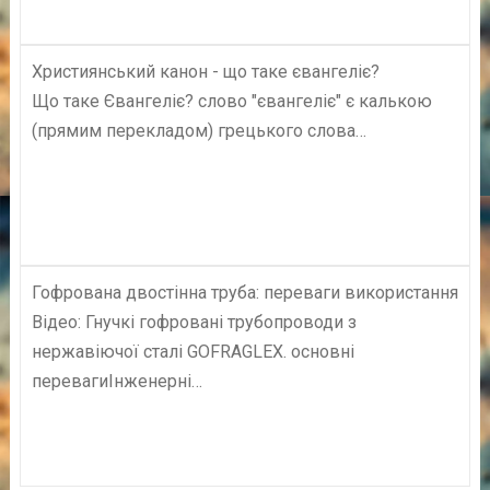
Християнський канон - що таке євангеліє?
Що таке Євангеліє? слово "євангеліє" є калькою
(прямим перекладом) грецького слова…
Гофрована двостінна труба: переваги використання
Відео: Гнучкі гофровані трубопроводи з
нержавіючої сталі GOFRAGLEX. основні
перевагиІнженерні…