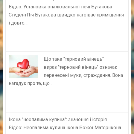
Відео: Установка опалювальної печі Бутакова
СтудентПіч Бутакова швидко нагріває приміщення
і довго…
Що таке "терновий вінець"
вираз "терновий вінець" означає
перенесені муки, страждання. Вона
нагадує про те, що…
Ікона "неопалима купина": значення і історія
Відео: Неопалима купина ікона Божої Матеріікона