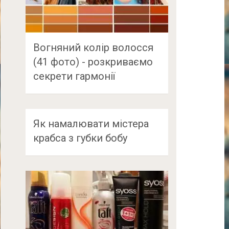
Вогняний колір волосся
(41 фото) - розкриваємо
секрети гармонії
Як намалювати містера
крабса з губки бобу