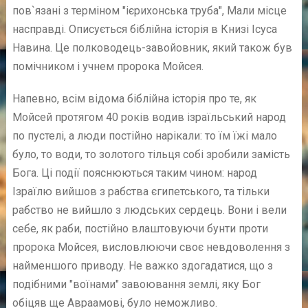
пов`язані з терміном "ієрихонська труба", Мали місце
насправді. Описується біблійна історія в Книзі Ісуса
Навина. Це полководець-завойовник, який також був
помічником і учнем пророка Мойсея.
Напевно, всім відома біблійна історія про те, як
Мойсей протягом 40 років водив ізраїльський народ
по пустелі, а люди постійно нарікали: то їм їжі мало
було, то води, то золотого тільця собі зробили замість
Бога. Ці події пояснюються таким чином: народ
Ізраїлю вийшов з рабства єгипетського, та тільки
рабство не вийшло з людських сердець. Вони і вели
себе, як раби, постійно влаштовуючи бунти проти
пророка Мойсея, висловлюючи своє невдоволення з
найменшого приводу. Не важко здогадатися, що з
подібними "воїнами" завоювання землі, яку Бог
обіцяв ще Авраамові, було неможливо.