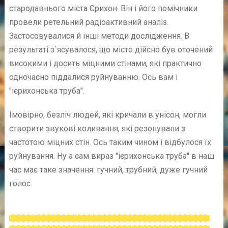
стародавнього міста Єрихон. Він і його помічники
провели ретельний радіоактивний аналіз.
Застосовувалися й інші методи дослідження. В
результаті з`ясувалося, що місто дійсно був оточений
високими і досить міцними стінами, які практично
одночасно піддалися руйнуванню. Ось вам і
"ієрихонська труба".
Імовірно, безліч людей, які кричали в унісон, могли
створити звукові коливання, які резонували з
частотою міцних стін. Ось таким чином і відбулося їх
руйнування. Ну а сам вираз "ієрихонська труба" в наш
час має таке значення: гучний, трубний, дуже гучний
голос.