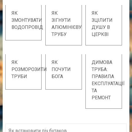
ЯК
ЯК
ЯК
ЗМОНТУВАТИ
ЗІГНУТИ
ЗЦІЛИТИ
ВОДОПРОВІД
АЛЮМІНІЄВУ
ДУШУ В
ТРУБУ
ЦЕРКВІ
ЯК
ЯК
ДИМОВА
РОЗМОРОЗИТИ
ПОЧУТИ
ТРУБА:
ТРУБИ
БОГА
ПРАВИЛА
ЕКСПЛУАТАЦІЇ
ТА
РЕМОНТ
Як встановити піч бутаков