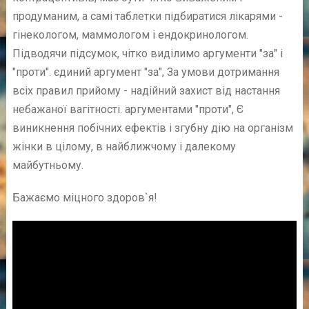
продуманим, а самі таблетки підбиратися лікарями -
гінекологом, маммологом і ендокринологом.
Підводячи підсумок, чітко виділимо аргументи "за" і
"проти". єдиний аргумент "за", За умови дотримання
всіх правил прийому - надійний захист від настання
небажаної вагітності. аргументами "проти", Є
виникнення побічних ефектів і згубну дію на організм
жінки в цілому, в найближчому і далекому
майбутньому.
Бажаємо міцного здоров`я!