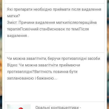
Які препарати необхідно приймати після видалення
матки?
Зміст: Причини видалення маткипісляопераційна
терапіяПсихічний станВисновок по теміПісля
видалення…
Чи можна завагітніти, беручи протизаплідні засоби
Відео: Чи можна завагітніти приймаючи
протизаплідні?Вагітність повинна бути
запланованою і бажаною.…
Оральні контрацептиви -