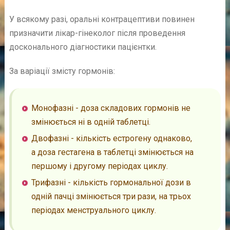
У всякому разі, оральні контрацептиви повинен
призначити лікар-гінеколог після проведення
досконального діагностики пацієнтки.
За варіації змісту гормонів:
Монофазні - доза складових гормонів не
змінюється ні в одній таблетці.
Двофазні - кількість естрогену однаково,
а доза гестагена в таблетці змінюється на
першому і другому періодах циклу.
Трифазні - кількість гормональної дози в
одній пачці змінюється три рази, на трьох
періодах менструального циклу.