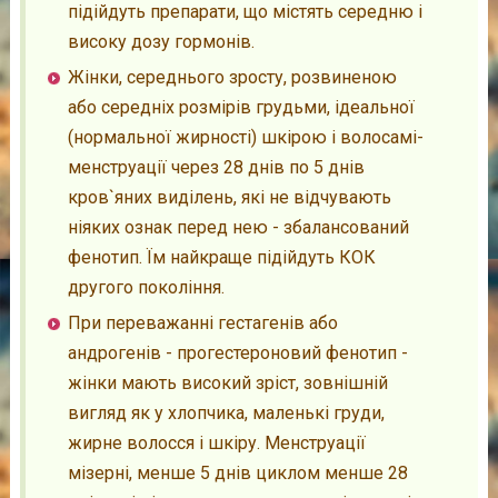
підійдуть препарати, що містять середню і
високу дозу гормонів.
Жінки, середнього зросту, розвиненою
або середніх розмірів грудьми, ідеальної
(нормальної жирності) шкірою і волосамі-
менструації через 28 днів по 5 днів
кров`яних виділень, які не відчувають
ніяких ознак перед нею - збалансований
фенотип. Їм найкраще підійдуть КОК
другого покоління.
При переважанні гестагенів або
андрогенів - прогестероновий фенотип -
жінки мають високий зріст, зовнішній
вигляд як у хлопчика, маленькі груди,
жирне волосся і шкіру. Менструації
мізерні, менше 5 днів циклом менше 28