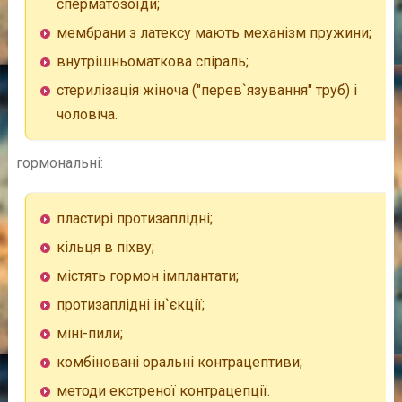
сперматозоїди;
мембрани з латексу мають механізм пружини;
внутрішньоматкова спіраль;
стерилізація жіноча ("перев`язування" труб) і
чоловіча.
гормональні:
пластирі протизаплідні;
кільця в піхву;
містять гормон імплантати;
протизаплідні ін`єкції;
міні-пили;
комбіновані оральні контрацептиви;
методи екстреної контрацепції.