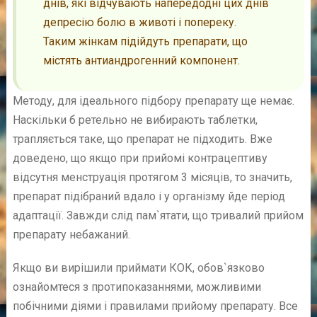
днів, які відчувають напередодні цих днів
депресію болю в животі і попереку.
Таким жінкам підійдуть препарати, що
містять антиандрогенний компонент.
Методу, для ідеального підбору препарату ще немає.
Наскільки б ретельно не вибирають таблетки,
трапляється таке, що препарат не підходить. Вже
доведено, що якщо при прийомі контрацептиву
відсутня менструація протягом 3 місяців, то значить,
препарат підібраний вдало і у організму йде період
адаптації. Завжди слід пам`ятати, що тривалий прийом
препарату небажаний.
Якщо ви вирішили приймати КОК, обов`язково
ознайомтеся з протипоказаннями, можливими
побічними діями і правилами прийому препарату. Все