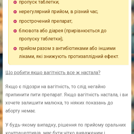
пропуск таблетки;
нерегулярний прийом, в різний час;
прострочений препарат;
блювота або діарея (прирівнюється до
пропуску таблетки);
прийом разом з антибіотиками або іншими
ліками, які знижують протизаплідний ефект.
Що робити якщо вагітність все ж настала?
Якщо є підозри на вагітність, то слід негайно
припинити пити препарат. Якщо вагітність настала, і ви
хочете залишити малюка, то ніяких показань до
аборту немає.
У будь-якому випадку, рішення по прийому оральних
контрацептивів, має бути чітко виваженим і