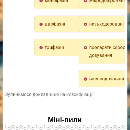
монофазні
мікродозірованни
двофазні
низькодозовані
трифазні
препарати середнь
дозування
високодозовані
Зупинимося докладніше на класифікації.
Міні-пили