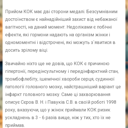
Прийом КОК має дві сторони медалі. Безсумнівним
достоїнством є найнадійніший захист від небажаної
вагітності, на даний момент. Недоліками є побічні
ефекти, які гормони надають на організм жінки і
одномоментні і відстрочені, які можуть з`явитися в
досить зрілому віці.
Звичайно ніхто ще не довів, що КОК є причиною
гіпертонії, передінсультному і передінфарктний стан,
тромбофлебіту, ішемічної хвороби серця, судинної
патології головного мозку, найстрашніший варіант це
інфаркт головного мозку. Саме ці захворювання
описує Сєров В. Н. і Павуків С.В. в своїй роботі 1998
року, вказуючи, що у жінок приймали КОК ризик
ускладнень в 3 - 6 разів вище, ніж у тих, хто їх не
приймав.