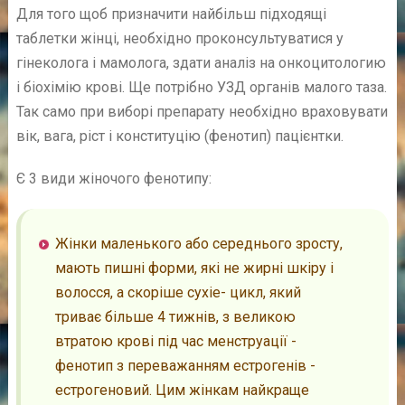
Для того щоб призначити найбільш підходящі
таблетки жінці, необхідно проконсультуватися у
гінеколога і мамолога, здати аналіз на онкоцитологию
і біохімію крові. Ще потрібно УЗД органів малого таза.
Так само при виборі препарату необхідно враховувати
вік, вага, ріст і конституцію (фенотип) пацієнтки.
Є 3 види жіночого фенотипу:
Жінки маленького або середнього зросту,
мають пишні форми, які не жирні шкіру і
волосся, а скоріше сухіе- цикл, який
триває більше 4 тижнів, з великою
втратою крові під час менструації -
фенотип з переважанням естрогенів -
естрогеновий. Цим жінкам найкраще