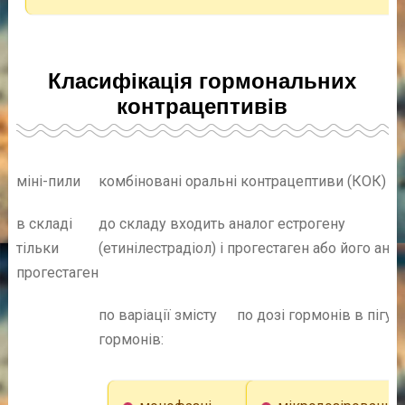
Класифікація гормональних
контрацептивів
міні-пили
комбіновані оральні контрацептиви (КОК)
в складі
до складу входить аналог естрогену
тільки
(етинілестрадіол) і прогестаген або його ана
прогестаген
по варіації змісту
по дозі гормонів в пігулц
гормонів: