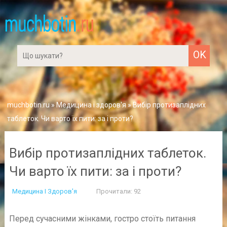
muchbotin.ru
»
Медицина і здоров'я
» Вибір протизаплідних
таблеток. Чи варто їх пити: за і проти?
Вибір протизаплідних таблеток.
Чи варто їх пити: за і проти?
Медицина І Здоров'я
Прочитали: 92
Перед сучасними жінками, гостро стоїть питання