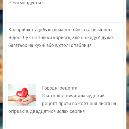
Рекомендується…
Калорійність цибулі ріпчастої і його властивості
Відео: Лук не тільки користь, але і шкодуУ дуже
багатьох на кухні або в столі є таблиця…
Городні рецепти
Цього літа вичитала чудовий
рецепт проти пожовтіння листя на
огірках: в двадцятих числах серпня…