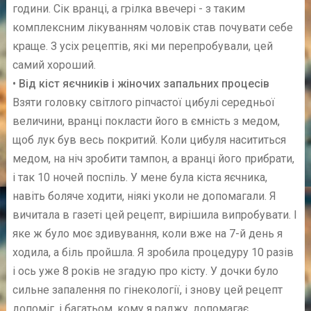
години. Сік вранці, а грілка ввечері - з таким
комплексним лікуванням чоловік став почувати себе
краще. З усіх рецептів, які ми перепробували, цей
самий хороший.
• Від кіст яєчників і жіночих запальних процесів
Взяти головку світлого ріпчастої цибулі середньої
величини, вранці покласти його в ємність з медом,
щоб лук був весь покритий. Коли цибуля насититься
медом, на ніч зробити тампон, а вранці його прибрати,
і так 10 ночей поспіль. У мене була кіста яєчника,
навіть боляче ходити, ніякі уколи не допомагали. Я
вичитала в газеті цей рецепт, вирішила випробувати. І
яке ж було моє здивування, коли вже на 7-й день я
ходила, а біль пройшла. Я зробила процедуру 10 разів
і ось уже 8 років не згадую про кісту. У дочки було
сильне запалення по гінекології, і знову цей рецепт
допоміг, і багатьом, кому я раджу, допомагає.