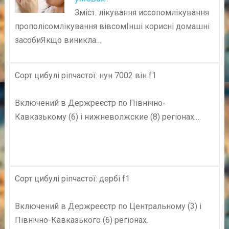
Зміст: лікування иссопомлікування
прополісомлікування вівсомІнші корисні домашні
засобиЯкщо виникла…
Сорт цибулі ріпчастої: нун 7002 він f1
Включений в Держреєстр по Північно-
Кавказькому (6) і нижневолжские (8) регіонах.…
Сорт цибулі ріпчастої: дербі f1
Включений в Держреєстр по Центральному (3) і
Північно-Кавказького (6) регіонах.