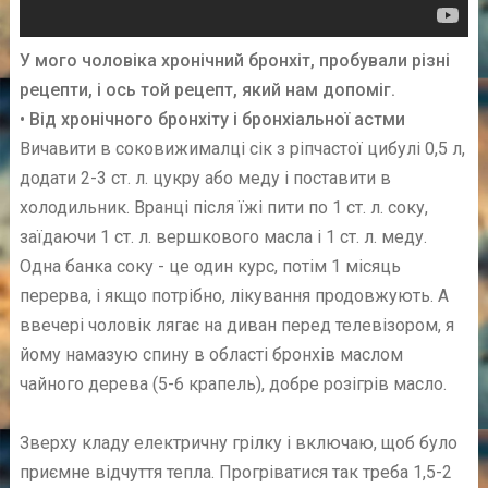
У мого чоловіка хронічний бронхіт, пробували різні
рецепти, і ось той рецепт, який нам допоміг.
• Від хронічного бронхіту і бронхіальної астми
Вичавити в соковижималці сік з ріпчастої цибулі 0,5 л,
додати 2-3 ст. л. цукру або меду і поставити в
холодильник. Вранці після їжі пити по 1 ст. л. соку,
заїдаючи 1 ст. л. вершкового масла і 1 ст. л. меду.
Одна банка соку - це один курс, потім 1 місяць
перерва, і якщо потрібно, лікування продовжують. А
ввечері чоловік лягає на диван перед телевізором, я
йому намазую спину в області бронхів маслом
чайного дерева (5-6 крапель), добре розігрів масло.
Зверху кладу електричну грілку і включаю, щоб було
приємне відчуття тепла. Прогріватися так треба 1,5-2