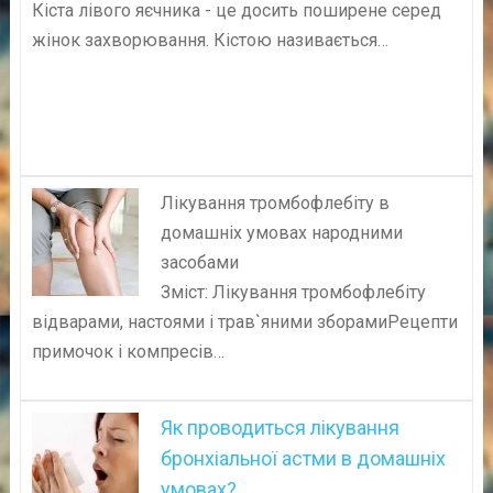
Кіста лівого яєчника - це досить поширене серед
жінок захворювання. Кістою називається…
Лікування тромбофлебіту в
домашніх умовах народними
засобами
Зміст: Лікування тромбофлебіту
відварами, настоями і трав`яними зборамиРецепти
примочок і компресів…
Як проводиться лікування
бронхіальної астми в домашніх
умовах?