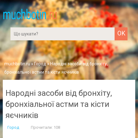
muchbotin.ru
»
Город
» Народні засоби від бронхіту,
бронхіальної астми та кісти яєчників
Народні засоби від бронхіту,
бронхіальної астми та кісти
яєчників
Город
Прочитали: 108