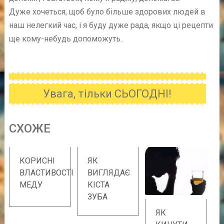
Дуже хочеться, щоб було більше здорових людей в
наш нелегкий час, і я буду дуже рада, якщо ці рецепти
ще кому-небудь допоможуть.
Увага, тільки СЬОГОДНІ!
CХОЖE
КОРИСНІ
ЯК
ВЛАСТИВОСТІ
ВИГЛЯДАЄ
МЕДУ
КІСТА
ЗУБА
ЯК