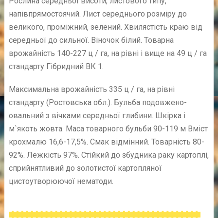
Рослина середньої висоти, листового типу,
напівпрямостоячий. Лист середнього розміру до
великого, проміжний, зелений. Хвилястість краю від
середньої до сильної. Віночок білий. Товарна
врожайність 140-227 ц / га, на рівні і вище на 49 ц / га
стандарту Гібридний ВК 1.
Максимальна врожайність 335 ц / га, на рівні
стандарту (Ростовська обл.). Бульба подовжено-
овальний з вічками середньої глибини. Шкірка і
м`якоть жовта. Маса товарного бульби 90-119 м Вміст
крохмалю 16,6-17,5%. Смак відмінний. Товарність 80-
92%. Лежкість 97%. Стійкий до збудника раку картоплі,
сприйнятливий до золотистої картопляної
цистоутворюючої нематоди.