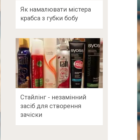
Як намалювати містера
крабса з губки бобу
Стайлінг - незамінний
засіб для створення
зачіски