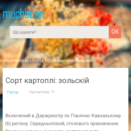
muchbotin.ru
»
Город
» Сорт картоплі: зольскій
Сорт картоплі: зольскій
Город
Прочитали: 71
Включений в Держреєстр по Північно-Кавказькому
(6) регіону. Середньопізній, столового призначення.