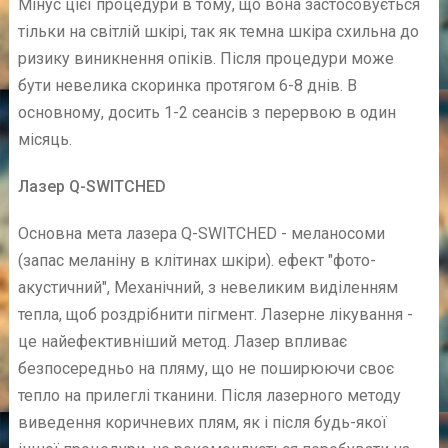
Мінус цієї процедури в тому, що вона застосовується
тільки на світлій шкірі, так як темна шкіра схильна до
ризику виникнення опіків. Після процедури може
бути невелика скоринка протягом 6-8 днів. В
основному, досить 1-2 сеансів з перервою в один
місяць.
Лазер Q-SWITCHED
Основна мета лазера Q-SWITCHED - меланосоми
(запас меланіну в клітинах шкіри). ефект "фото-
акустичний", Механічний, з невеликим виділенням
тепла, щоб роздрібнити пігмент. Лазерне лікування -
це найефективніший метод. Лазер впливає
безпосередньо на пляму, що не поширюючи своє
тепло на прилеглі тканини. Після лазерного методу
виведення коричневих плям, як і після будь-якої