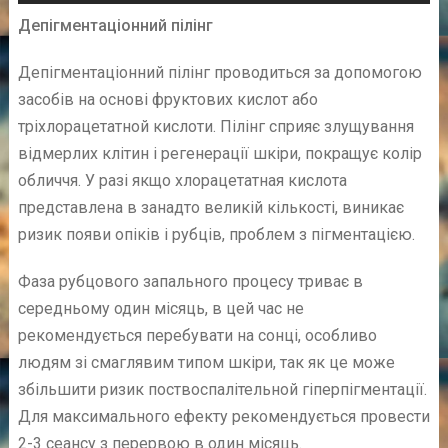
Депігментаціонний пілінг
Депігментаціонний пілінг проводиться за допомогою
засобів на основі фруктових кислот або
тріхлорацетатной кислоти. Пілінг сприяє злущування
відмерлих клітин і регенерації шкіри, покращує колір
обличчя. У разі якщо хлорацетатная кислота
представлена в занадто великій кількості, виникає
ризик появи опіків і рубців, проблем з пігментацією.
Фаза рубцового запального процесу триває в
середньому один місяць, в цей час не
рекомендується перебувати на сонці, особливо
людям зі смаглявим типом шкіри, так як це може
збільшити ризик поствоспалітельной гіперпігментації.
Для максимального ефекту рекомендується провести
2-3 сеансу з перервою в один місяць.