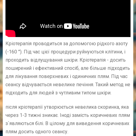
Кріотерапія проводиться за допомогою рідкого азоту
(-160 °). Під час цієї процедури руйнуються клітини, і
проходить відлущування шкіри. Кріотерапія - досить
поширений і ефективний спосіб, але більше підходить
для лікування поверхневих і одиничних плям. Під час
сеансу відчувається невелике печіння. Такий метод не
підходить для людей з чутливим типом шкіри.
після кріотерапії утворюється невелика скоринка, яка
через 1-3 тижні зникає. Іноді замість коричневих плям
з`являються білі. В цілому для виведення коричневих
плям досить одного сеансу.