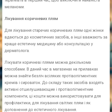
терапевта в перший час, щоб виключити наявність
меланоми.
Лікування коричневих плям
Для лікування старечих коричневих плям одні жінки
вдаються до косметичних засобів, а інші вважають за
краще естетичну медицину або консультацію у
дерматолога.
Лікувати коричневі плями можна декількома
способами. В даний час в магазинах на прилавках
можна знайти безліч всіляких протівопігментних
кремів і сироваток. До складу таких засобів входять
активні отшелушивающие і протівопігментние
компоненти, ці кошти можна використовувати для
профілактики, для лікування світлих плям і як
доповнення до естетичного лікування.