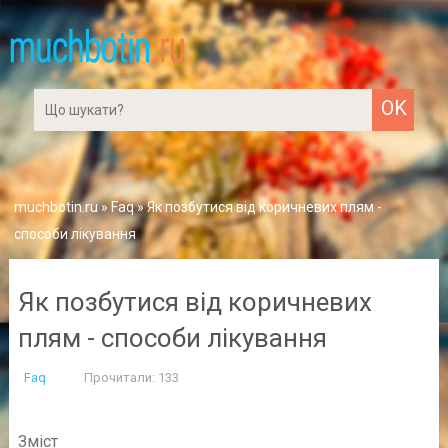
muchbotin.ru
»
Faq
» Як позбутися від коричневих плям -
способи лікування
Як позбутися від коричневих
плям - способи лікування
Faq
Прочитали: 133
Зміст