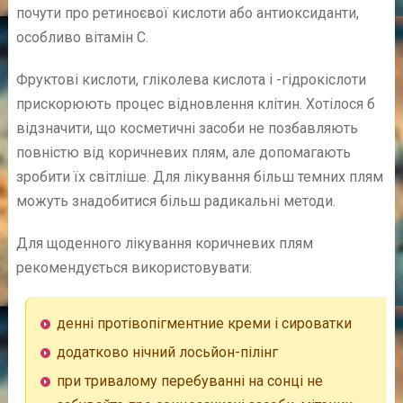
почути про ретиноєвої кислоти або антиоксиданти,
особливо вітамін С.
Фруктові кислоти, гліколева кислота і -гідрокіслоти
прискорюють процес відновлення клітин. Хотілося б
відзначити, що косметичні засоби не позбавляють
повністю від коричневих плям, але допомагають
зробити їх світліше. Для лікування більш темних плям
можуть знадобитися більш радикальні методи.
Для щоденного лікування коричневих плям
рекомендується використовувати:
денні протівопігментние креми і сироватки
додатково нічний лосьйон-пілінг
при тривалому перебуванні на сонці не