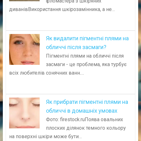
фломастера з шкіряних
диванівВикористання шкірозамінника, а не…
Як видалити пігментні плями на
обличчі після засмаги?
Пігментні плями на обличчі після
засмаги - це проблема, яка турбує
всіх любителів сонячних ванн.…
Як прибрати пігментні плями на
обличчі в домашніх умовах
Фото: firestock.ruПоява овальних
плоских ділянок темного кольору
на поверхні шкіри може бути…