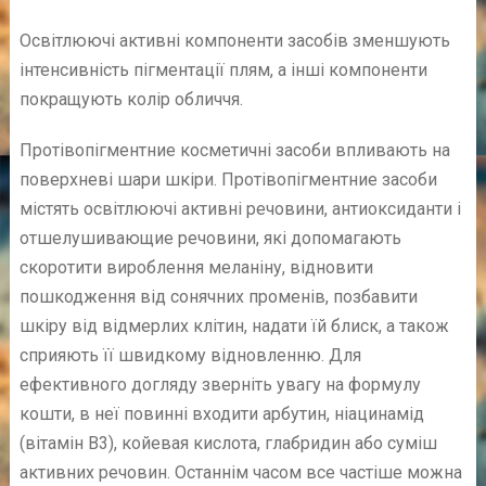
Освітлюючі активні компоненти засобів зменшують
інтенсивність пігментації плям, а інші компоненти
покращують колір обличчя.
Протівопігментние косметичні засоби впливають на
поверхневі шари шкіри. Протівопігментние засоби
містять освітлюючі активні речовини, антиоксиданти і
отшелушивающие речовини, які допомагають
скоротити вироблення меланіну, відновити
пошкодження від сонячних променів, позбавити
шкіру від відмерлих клітин, надати їй блиск, а також
сприяють її швидкому відновленню. Для
ефективного догляду зверніть увагу на формулу
кошти, в неї повинні входити арбутин, ніацинамід
(вітамін В3), койевая кислота, глабридин або суміш
активних речовин. Останнім часом все частіше можна