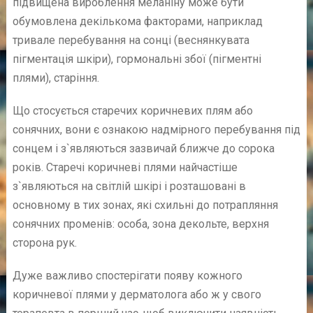
підвищена вироблення меланіну може бути
обумовлена декількома факторами, наприклад
тривале перебування на сонці (веснянкувата
пігментація шкіри), гормональні збої (пігментні
плями), старіння.
Що стосується старечих коричневих плям або
сонячних, вони є ознакою надмірного перебування під
сонцем і з`являються зазвичай ближче до сорока
років. Старечі коричневі плями найчастіше
з`являються на світлій шкірі і розташовані в
основному в тих зонах, які схильні до потрапляння
сонячних променів: особа, зона декольте, верхня
сторона рук.
Дуже важливо спостерігати появу кожного
коричневої плями у дерматолога або ж у свого