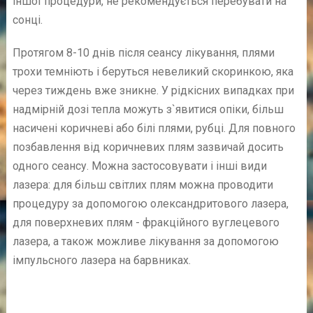
іншої процедури, не рекомендується перебувати на
сонці.
Протягом 8-10 днів після сеансу лікування, плями
трохи темніють і беруться невеликий скоринкою, яка
через тиждень вже зникне. У рідкісних випадках при
надмірній дозі тепла можуть з`явитися опіки, більш
насичені коричневі або білі плями, рубці. Для повного
позбавлення від коричневих плям зазвичай досить
одного сеансу. Можна застосовувати і інші види
лазера: для більш світлих плям можна проводити
процедуру за допомогою олександритового лазера,
для поверхневих плям - фракційного вуглецевого
лазера, а також можливе лікування за допомогою
імпульсного лазера на барвниках.