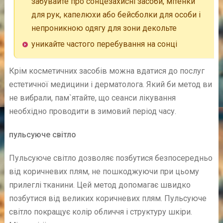
забувайте про сонцезахисні засоби, мітенки
для рук, капелюхи або бейсболки для особи і
непроникною одягу для зони декольте
уникайте частого перебування на сонці
Крім косметичних засобів можна вдатися до послуг
естетичної медицини і дерматолога. Який би метод ви
не вибрали, пам`ятайте, що сеанси лікування
необхідно проводити в зимовий період часу.
пульсуюче світло
Пульсуюче світло дозволяє позбутися безпосередньо
від коричневих плям, не пошкоджуючи при цьому
прилеглі тканини. Цей метод допомагає швидко
позбутися від великих коричневих плям. Пульсуюче
світло покращує колір обличчя і структуру шкіри.