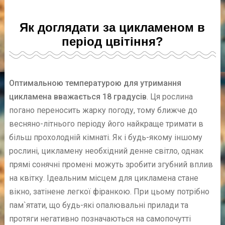
Як доглядати за цикламеном в
період цвітіння?
Оптимальною температурою для утримання
цикламена вважається 18 градусів
. Ця рослина
погано переносить жарку погоду, тому ближче до
весняно-літнього періоду його найкраще тримати в
більш прохолодній кімнаті. Як і будь-якому іншому
рослині, цикламену необхідний денне світло, однак
прямі сонячні промені можуть зробити згубний вплив
на квітку. Ідеальним місцем для цикламена стане
вікно, затінене легкої фіранкою. При цьому потрібно
пам`ятати, що будь-які опалювальні прилади та
протяги негативно позначаються на самопочутті