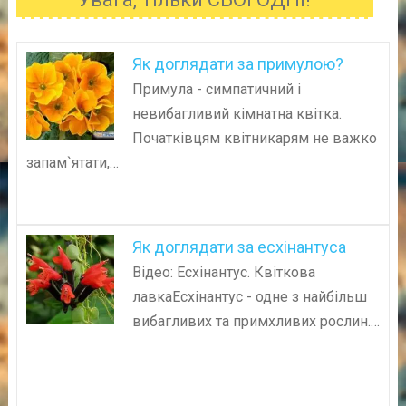
Як доглядати за примулою?
Примула - симпатичний і
невибагливий кімнатна квітка.
Початківцям квітникарям не важко
запам`ятати,…
Як доглядати за есхінантуса
Відео: Есхінантус. Квіткова
лавкаЕсхінантус - одне з найбільш
вибагливих та примхливих рослин.…