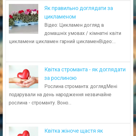
Як правильно доглядати за
цикламеном
Відео: Цикламен догляд в
домашніх умовах / кімнатні квіти
цикламени цикламен гарний цикламенВідео:…
Квітка строманта - як доглядати
за рослиною
Рослина строманта: доглядМені
подарували на день народження незвичайне
рослина - строманту. Воно…
Квітка жіноче щастя як