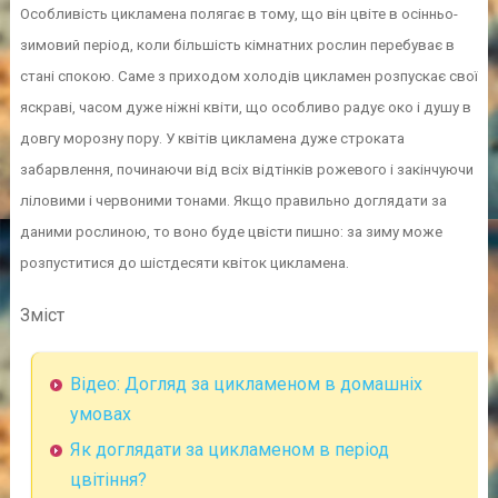
Особливість цикламена полягає в тому, що він цвіте в осінньо-
зимовий період, коли більшість кімнатних рослин перебуває в
стані спокою. Саме з приходом холодів цикламен розпускає свої
яскраві, часом дуже ніжні квіти, що особливо радує око і душу в
довгу морозну пору. У квітів цикламена дуже строката
забарвлення, починаючи від всіх відтінків рожевого і закінчуючи
ліловими і червоними тонами. Якщо правильно доглядати за
даними рослиною, то воно буде цвісти пишно: за зиму може
розпуститися до шістдесяти квіток цикламена.
Зміст
Відео: Догляд за цикламеном в домашніх
умовах
Як доглядати за цикламеном в період
цвітіння?