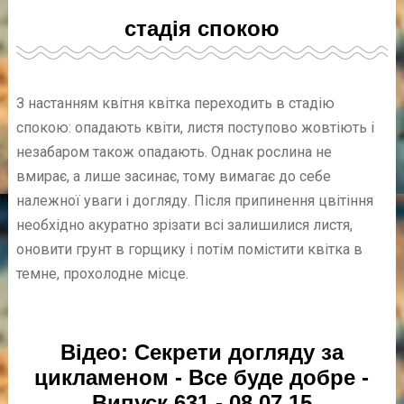
стадія спокою
З настанням квітня квітка переходить в стадію
спокою: опадають квіти, листя поступово жовтіють і
незабаром також опадають. Однак рослина не
вмирає, а лише засинає, тому вимагає до себе
належної уваги і догляду. Після припинення цвітіння
необхідно акуратно зрізати всі залишилися листя,
оновити грунт в горщику і потім помістити квітка в
темне, прохолодне місце.
Відео: Секрети догляду за
цикламеном - Все буде добре -
Випуск 631 - 08.07.15