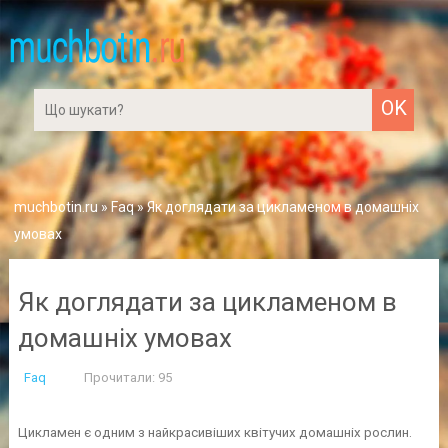
muchbotin.ru
»
Faq
» Як доглядати за цикламеном в домашніх
умовах
Як доглядати за цикламеном в
домашніх умовах
Faq
Прочитали: 95
Цикламен є одним з найкрасивіших квітучих домашніх рослин.