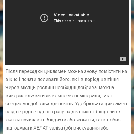
Після пересадки цикламен можна знову помістити на
вікно і почати поливати його, як і в період цвітіння.
Через місяць рослині необхідні добрива: можна
використовувати як комплексні мінерали, так і
спеціальні добрива для квітів. Удобрювати цикламен
слід не рідше одного разу на два тижні. Якщо листя
квітки починають бліднути або жовтіти, їх потрібно
підгодувати ХЕЛАТ заліза (обприскування або