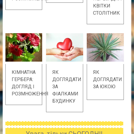
КВІТКИ
СТОЛІТНИК
КІМНАТНА
ЯК
ЯК
ГЕРБЕРА:
ДОГЛЯДАТИ
ДОГЛЯДАТИ
ДОГЛЯД І
ЗА
ЗА ЮКОЮ
РОЗМНОЖЕННЯ
ФІАЛКАМИ
БУДИНКУ
Увага, тільки СЬОГОДНІ!