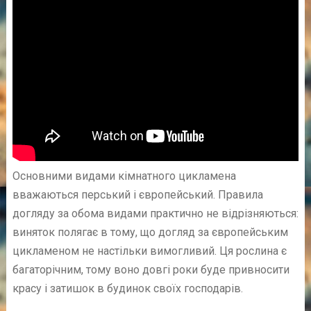
Основними видами кімнатного цикламена
вважаються перський і європейський. Правила
догляду за обома видами практично не відрізняються:
виняток полягає в тому, що догляд за європейським
цикламеном не настільки вимогливий. Ця рослина є
багаторічним, тому воно довгі роки буде привносити
красу і затишок в будинок своїх господарів.