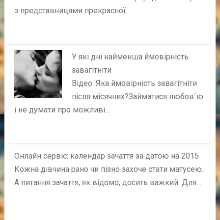
з представницями прекрасної…
У які дні найменша ймовірність
завагітніти
Відео: Яка ймовірність завагітніти
після місячних?Займатися любов`ю
і не думати про можливі…
Онлайн сервіс: календар зачаття за датою на 2015
Кожна дівчина рано чи пізно захоче стати матусею.
А питання зачаття, як відомо, досить важкий. Для…