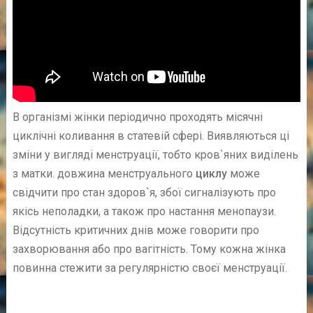
В організмі жінки періодично проходять місячні
циклічні коливання в статевій сфері. Виявляються ці
зміни у вигляді менструації, тобто кров`яних виділень
з матки. довжина менструального
циклу
може
свідчити про стан здоров`я, збої сигналізують про
якісь неполадки, а також про настання менопаузи.
Відсутність критичних днів може говорити про
захворювання або про вагітність. Тому кожна жінка
повинна стежити за регулярністю своєї менструації.