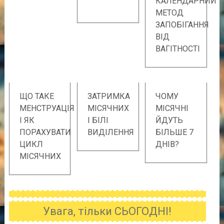
КАЛЕНДАРНИЙ
МЕТОД
ЗАПОБІГАННЯ
ВІД
ВАГІТНОСТІ
ЩО ТАКЕ
ЗАТРИМКА
ЧОМУ
МЕНСТРУАЦІЯ
МІСЯЧНИХ
МІСЯЧНІ
І ЯК
І БІЛІ
ЙДУТЬ
ПОРАХУВАТИ
ВИДІЛЕННЯ
БІЛЬШЕ 7
ЦИКЛ
ДНІВ?
МІСЯЧНИХ
Увага, тільки СЬОГОДНІ!