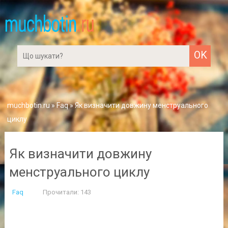
muchbotin.ru
»
Faq
» Як визначити довжину менструального
циклу
Як визначити довжину
менструального циклу
Faq
Прочитали: 143