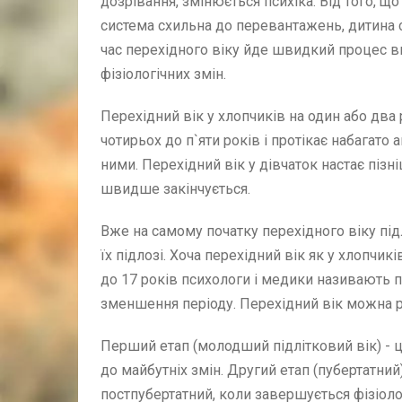
дозрівання, змінюється психіка. Від того, 
система схильна до перевантажень, дитина с
час перехідного віку йде швидкий процес в
фізіологічних змін.
Перехідний вік у хлопчиків на один або два 
чотирьох до п`яти років і протікає набагато 
ними. Перехідний вік у дівчаток настає пізні
швидше закінчується.
Вже на самому початку перехідного віку під
їх підлозі. Хоча перехідний вік як у хлопчиків
до 17 років психологи і медики називають 
зменшення періоду. Перехідний вік можна ро
Перший етап (молодший підлітковий вік) - це
до майбутніх змін. Другий етап (пубертатний)
постпубертатний, коли завершується фізіоло