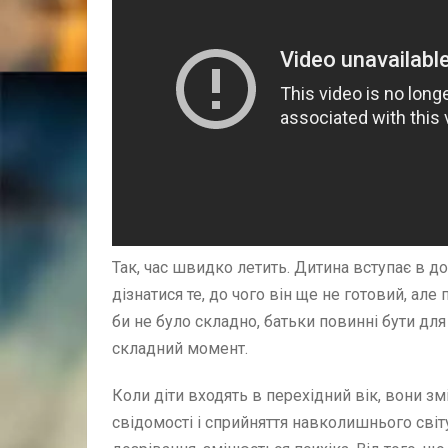
Так, час швидко летить. Дитина вступає в д
дізнатися те, до чого він ще не готовий, ал
би не було складно, батьки повинні бути дл
складний момент.
Коли діти входять в перехідний вік, вони з
свідомості і сприйняття навколишнього світу