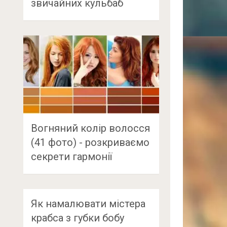
звичайних кульбаб
Вогняний колір волосся
(41 фото) - розкриваємо
секрети гармонії
Як намалювати містера
крабса з губки бобу