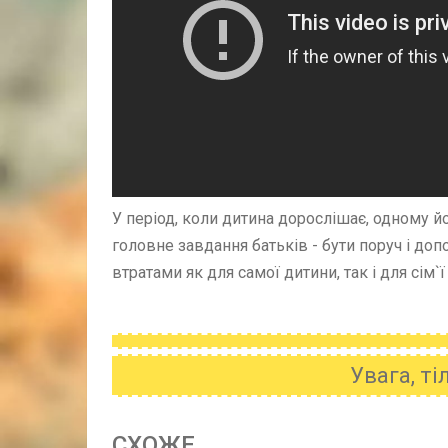
У період, коли дитина дорослішає, одному йо
головне завдання батьків - бути поруч і д
втратами як для самої дитини, так і для сім`ї
Увага, т
CХОЖE