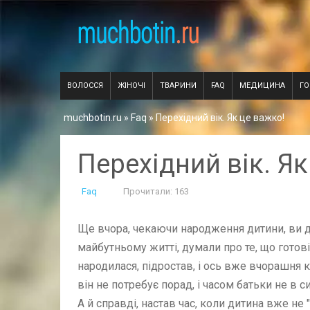
ВОЛОССЯ
ЖІНОЧІ
ТВАРИНИ
FAQ
МЕДИЦИНА
Г
muchbotin.ru
»
Faq
» Перехідний вік. Як це важко!
Перехідний вік. Як
Faq
Прочитали: 163
Ще вчора, чекаючи народження дитини, ви ду
майбутньому житті, думали про те, що гото
народилася, підростав, і ось вже вчорашня к
він не потребує порад, і часом батьки не в с
А й справді, настав час, коли дитина вже не 