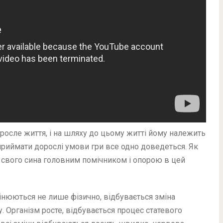
оросле життя, і на шляху до цьому житті йому належить
е приймати дорослі умови гри все одно доведеться. Як
я свого сина головним помічником і опорою в цей
мінюються не лише фізично, відбувається зміна
. Організм росте, відбувається процес статевого