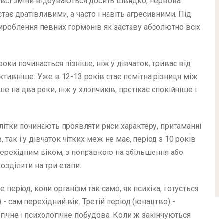
що всі зміни відбуваються досить швидко, нервова
тає дратівливими, а часто і навіть агресивними. Під
ироблення певних гормонів як заставу абсолютно всіх
роки починається пізніше, ніж у дівчаток, триває від
активніше. Уже в 12-13 років стає помітна різниця між
ше на два роки, ніж у хлопчиків, протікає спокійніше і
літки починають проявляти риси характеру, притаманні
, так і у дівчаток чітких меж не має, період з 10 років
перехідним віком, з поправкою на збільшення або
зділити на три етапи.
 період, коли організм так само, як психіка, готується
 - сам перехідний вік. Третій період (юнацтво) -
гічне і психологічне побудова. Коли ж закінчуються