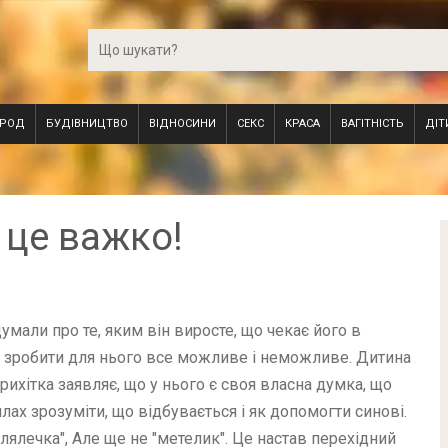
ОРОД
БУДІВНИЦТВО
ВІДНОСИНИ
СЕКС
КРАСА
ВАГІТНІСТЬ
ДІТ
 це важко!
мали про те, яким він виросте, що чекає його в
ві зробити для нього все можливе і неможливе. Дитина
рихітка заявляє, що у нього є своя власна думка, що
илах зрозуміти, що відбувається і як допомогти синові.
"лялечка", Але ще не "метелик". Це настав перехідний