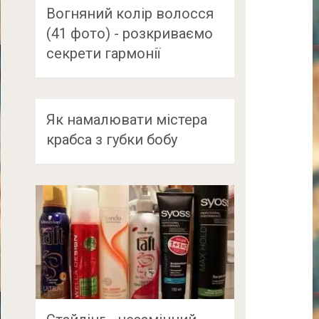
Вогняний колір волосся
(41 фото) - розкриваємо
секрети гармонії
Як намалювати містера
крабса з губки бобу