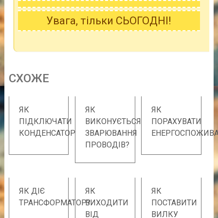
Увага, тільки СЬОГОДНІ!
CХОЖE
ЯК
ЯК
ЯК
ПІДКЛЮЧАТИ
ВИКОНУЄТЬСЯ
ПОРАХУВАТИ
КОНДЕНСАТОР
ЗВАРЮВАННЯ
ЕНЕРГОСПОЖИВ
ПРОВОДІВ?
ЯК ДІЄ
ЯК
ЯК
ТРАНСФОРМАТОР?
ВИХОДИТИ
ПОСТАВИТИ
ВІД
ВИЛКУ