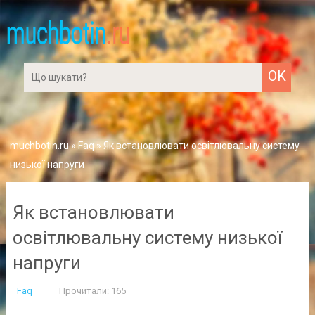
muchbotin.ru
»
Faq
» Як встановлювати освітлювальну систему
низької напруги
Як встановлювати
освітлювальну систему низької
напруги
Faq
Прочитали: 165