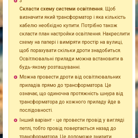
3
Скласти схему системи освітлення.
Щоб
визначити який трансформатор і яка кількість
кабелю необхідно купити. Потрібно також
скласти план настройки освітлення. Накреслити
схему на папері і виміряти простір на вулиці,
щоб порахувати скільки дроти знадобиться.
Освітлювальні прилади можна встановити в
будь-якому розташуванні.
Можна провести дроти від освітлювальних
приладів прямо до трансформатора. Це
означає, що одиночна протяжність шнура від
трансформатора до кожного приладу йде в
послідовності.
Інший варіант - це провести провід у вигляді
петлі, тобто провід повертається назад до
трансформатора. Це допоможе знизити