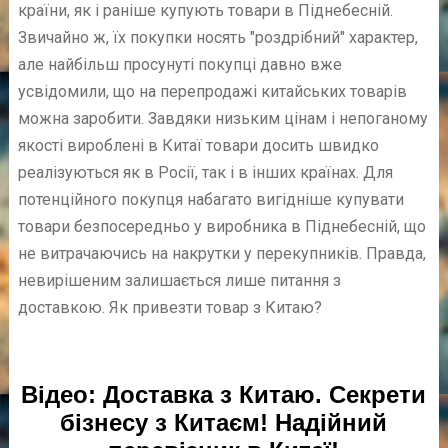
країни, як і раніше купують товари в Піднебесній.
Звичайно ж, їх покупки носять "роздрібний" характер,
але найбільш просунуті покупці давно вже
усвідомили, що на перепродажі китайських товарів
можна заробити. Завдяки низьким цінам і непоганому
якості вироблені в Китаї товари досить швидко
реалізуються як в Росії, так і в інших країнах. Для
потенційного покупця набагато вигідніше купувати
товари безпосередньо у виробника в Піднебесній, що
не витрачаючись на накрутки у перекупників. Правда,
невирішеним залишається лише питання з
доставкою. Як привезти товар з Китаю?
Відео: Доставка з Китаю. Секрети
бізнесу з Китаєм! Надійний