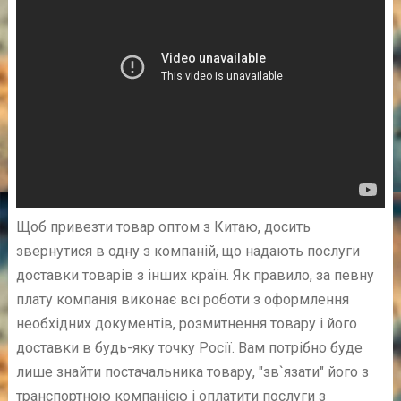
Щоб привезти товар оптом з Китаю, досить
звернутися в одну з компаній, що надають послуги
доставки товарів з інших країн. Як правило, за певну
плату компанія виконає всі роботи з оформлення
необхідних документів, розмитнення товару і його
доставки в будь-яку точку Росії. Вам потрібно буде
лише знайти постачальника товару, "зв`язати" його з
транспортною компанією і оплатити послуги з