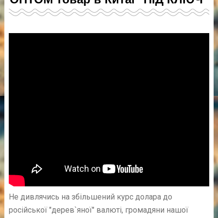
Не дивлячись на збільшений курс долара до
російської "дерев`яної" валюті, громадяни нашої