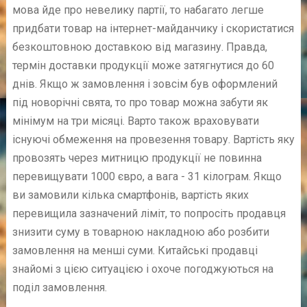
мова йде про невелику партії, то набагато легше
придбати товар на інтернет-майданчику і скористатися
безкоштовною доставкою від магазину. Правда,
термін доставки продукції може затягнутися до 60
днів. Якщо ж замовлення і зовсім був оформлений
під новорічні свята, то про товар можна забути як
мінімум на три місяці. Варто також враховувати
існуючі обмеження на провезення товару. Вартість яку
провозять через митницю продукції не повинна
перевищувати 1000 євро, а вага - 31 кілограм. Якщо
ви замовили кілька смартфонів, вартість яких
перевищила зазначений ліміт, то попросіть продавця
знизити суму в товарною накладною або розбити
замовлення на менші суми. Китайські продавці
знайомі з цією ситуацією і охоче погоджуються на
поділ замовлення.