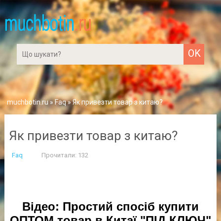
muchbotin.ru
»
Faq
» Як привезти товар з китаю?
Як привезти товар з китаю?
Faq
Прочитали: 132
Відео: Простий спосіб купити
ОПТОМ товар в Китаї "ПІД КЛЮЧ"