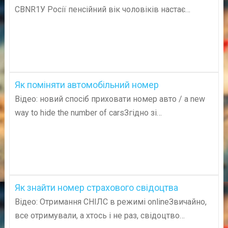
CBNR1У Росії пенсійний вік чоловіків настає…
Як поміняти автомобільний номер
Відео: новий спосіб приховати номер авто / a new
way to hide the number of carsЗгідно зі…
Як знайти номер страхового свідоцтва
Відео: Отримання СНІЛС в режимі onlineЗвичайно,
все отримували, а хтось і не раз, свідоцтво…