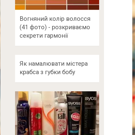
Вогняний колір волосся
(41 фото) - розкриваємо
секрети гармонії
Як намалювати містера
крабса з губки бобу