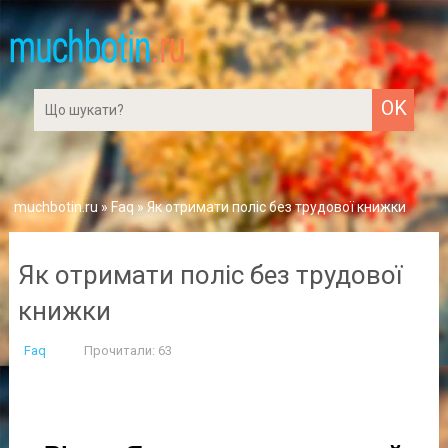
muchbotin.ru
»
Faq
» Як отримати поліс без трудової книжки
Як отримати поліс без трудової
книжки
Faq
Прочитали: 63