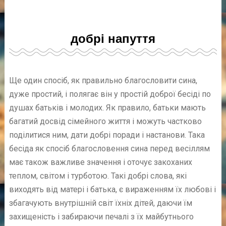
добрі напуття
Ще один спосіб, як правильно благословити сина,
дуже простий, і полягає він у простій доброї бесіді по
душах батьків і молодих. Як правило, батьки мають
багатий досвід сімейного життя і можуть частково
поділитися ним, дати добрі поради і настанови. Така
бесіда як спосіб благословення сина перед весіллям
має також важливе значення і оточує закоханих
теплом, світом і турботою. Такі добрі слова, які
виходять від матері і батька, є вираженням їх любові і
збагачують внутрішній світ їхніх дітей, даючи їм
захищеність і забираючи печалі з їх майбутнього