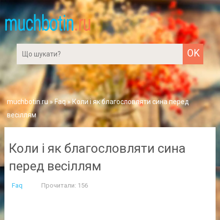
muchbotin.ru
»
Faq
» Коли і як благословляти сина перед
весіллям
Коли і як благословляти сина
перед весіллям
Faq
Прочитали: 156