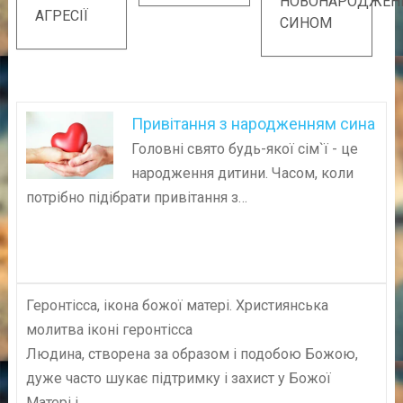
НОВОНАРОДЖЕ
АГРЕСІЇ
СИНОМ
Привітання з народженням сина
Головні свято будь-якої сім`ї - це
народження дитини. Часом, коли
потрібно підібрати привітання з…
Геронтісса, ікона божої матері. Християнська
молитва іконі геронтісса
Людина, створена за образом і подобою Божою,
дуже часто шукає підтримку і захист у Божої
Матері і…