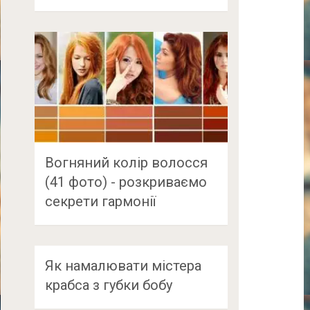
Вогняний колір волосся
(41 фото) - розкриваємо
секрети гармонії
Як намалювати містера
крабса з губки бобу