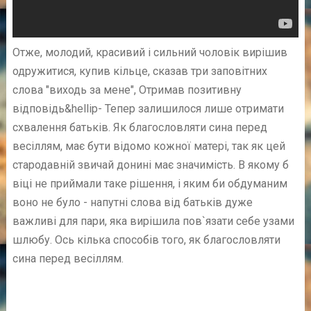
Отже, молодий, красивий і сильний чоловік вирішив
одружитися, купив кільце, сказав три заповітних
слова "виходь за мене", Отримав позитивну
відповідь&hellip- Тепер залишилося лише отримати
схвалення батьків. Як благословляти сина перед
весіллям, має бути відомо кожної матері, так як цей
стародавній звичай донині має значимість. В якому б
віці не приймали таке рішення, і яким би обдуманим
воно не було - напутні слова від батьків дуже
важливі для пари, яка вирішила пов`язати себе узами
шлюбу. Ось кілька способів того, як благословляти
сина перед весіллям.