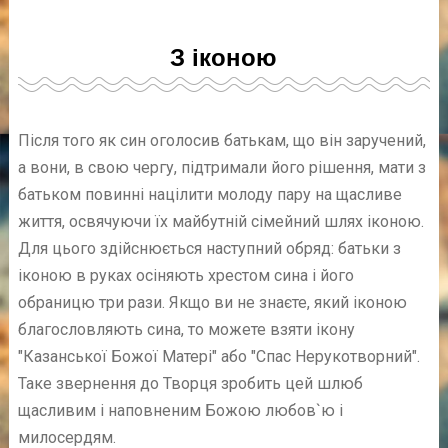
З іконою
Після того як син оголосив батькам, що він заручений,
а вони, в свою чергу, підтримали його рішення, мати з
батьком повинні націлити молоду пару на щасливе
життя, освячуючи їх майбутній сімейний шлях іконою.
Для цього здійснюється наступний обряд: батьки з
іконою в руках осіняють хрестом сина і його
обраницю три рази. Якщо ви не знаєте, який іконою
благословляють сина, то можете взяти ікону
"Казанської Божої Матері" або "Спас Нерукотворний".
Таке звернення до Творця зробить цей шлюб
щасливим і наповненим Божою любов`ю і
милосердям.