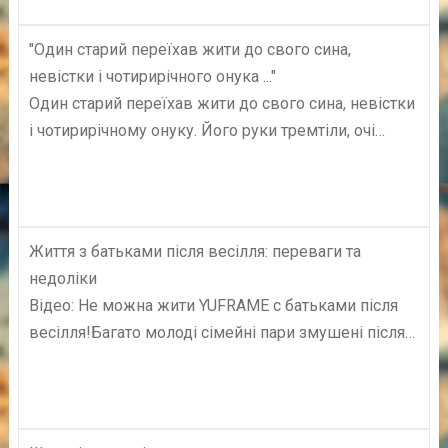
"Один старий переїхав жити до свого сина,
невістки і чотирирічного онука ..."
Один старий переїхав жити до свого сина, невістки
і чотирирічному онуку. Його руки тремтіли, очі…
Життя з батьками після весілля: переваги та
недоліки
Відео: Не можна жити YUFRAME c батьками після
весілля!Багато молоді сімейні пари змушені після…