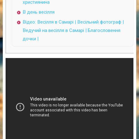
християнина
В день весілля
Відео: Весілля в Самарі | Весільний фотограф |
Ведучий на весілля в Самарі | Благословення
дочки |