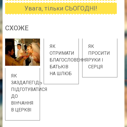
Увага, тільки СЬОГОДНІ!
CХОЖE
ЯК
ЯК
ОТРИМАТИ
ПРОСИТИ
БЛАГОСЛОВЕННЯ
РУКИ І
БАТЬКІВ
СЕРЦЯ
НА ШЛЮБ
ЯК
ЗАЗДАЛЕГІДЬ
ПІДГОТУВАТИСЯ
ДО
ВІНЧАННЯ
В ЦЕРКВІ