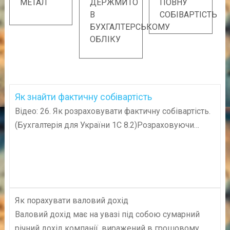
МЕТАЛ
ДЕРЖМИТО
ПОВНУ
В
СОБІВАРТІСТЬ
БУХГАЛТЕРСЬКОМУ
ОБЛІКУ
Як знайти фактичну собівартість
Відео: 26. Як розраховувати фактичну собівартість.
(Бухгалтерія для України 1С 8.2)Розраховуючи…
Як порахувати валовий дохід
Валовий дохід має на увазі під собою сумарний
річний дохід компанії, виражений в грошовому…