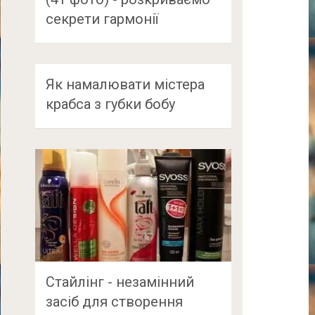
секрети гармонії
Як намалювати містера
крабса з губки бобу
Стайлінг - незамінний
засіб для створення