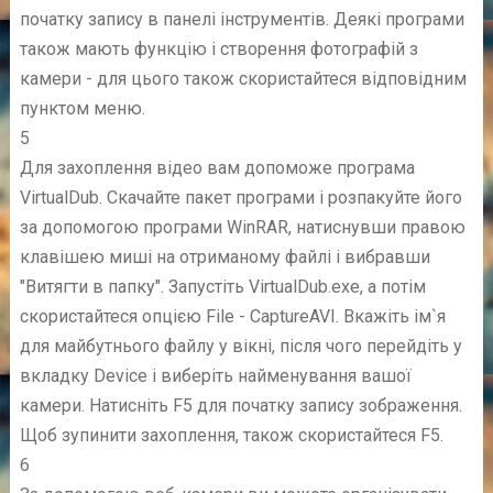
початку запису в панелі інструментів. Деякі програми
також мають функцію і створення фотографій з
камери - для цього також скористайтеся відповідним
пунктом меню.
5
Для захоплення відео вам допоможе програма
VirtualDub. Скачайте пакет програми і розпакуйте його
за допомогою програми WinRAR, натиснувши правою
клавішею миші на отриманому файлі і вибравши
"Витягти в папку". Запустіть VirtualDub.exe, а потім
скористайтеся опцією File - CaptureAVI. Вкажіть ім`я
для майбутнього файлу у вікні, після чого перейдіть у
вкладку Device і виберіть найменування вашої
камери. Натисніть F5 для початку запису зображення.
Щоб зупинити захоплення, також скористайтеся F5.
6