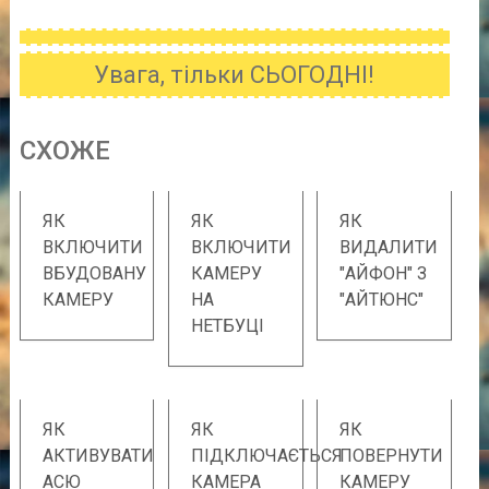
Увага, тільки СЬОГОДНІ!
CХОЖE
ЯК
ЯК
ЯК
ВКЛЮЧИТИ
ВКЛЮЧИТИ
ВИДАЛИТИ
ВБУДОВАНУ
КАМЕРУ
"АЙФОН" З
КАМЕРУ
НА
"АЙТЮНС"
НЕТБУЦІ
ЯК
ЯК
ЯК
АКТИВУВАТИ
ПІДКЛЮЧАЄТЬСЯ
ПОВЕРНУТИ
АСЮ
КАМЕРА
КАМЕРУ