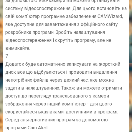
За допомогою веб-камери ви можете організувати
систему відеоспостереження. Для цього встановіть на
свій комп`ютер програмне забезпечення CAMWizard,
яке доступне для завантаження з офіційного сайту
розробника програми. Зробіть налаштування
відеоспостереження і скрутіть програму, але не
вимикайте.
7
Додаток буде автоматично записувати на жорсткий
диск все що відбуваються і проводити видалення
непотрібних файлів через деякий час, яке можна
задати в налаштуваннях. Також ви можете отримати
доступ до перегляду трансльованого з камери
зображення через інший комп`ютер - для цього
скористайтеся вказівками, доступними в програмі.
Серед альтернативних програм за допомогою
програми Cam Alert.