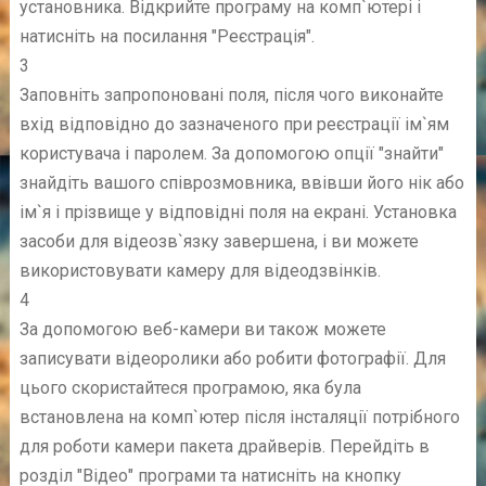
установника. Відкрийте програму на комп`ютері і
натисніть на посилання "Реєстрація".
3
Заповніть запропоновані поля, після чого виконайте
вхід відповідно до зазначеного при реєстрації ім`ям
користувача і паролем. За допомогою опції "знайти"
знайдіть вашого співрозмовника, ввівши його нік або
ім`я і прізвище у відповідні поля на екрані. Установка
засоби для відеозв`язку завершена, і ви можете
використовувати камеру для відеодзвінків.
4
За допомогою веб-камери ви також можете
записувати відеоролики або робити фотографії. Для
цього скористайтеся програмою, яка була
встановлена на комп`ютер після інсталяції потрібного
для роботи камери пакета драйверів. Перейдіть в
розділ "Відео" програми та натисніть на кнопку