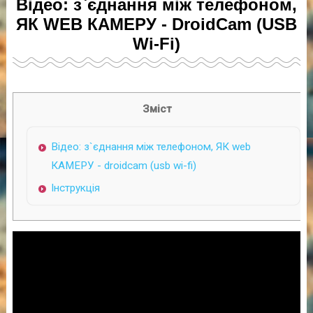
Відео: з`єднання між телефоном,
ЯК WEB КАМЕРУ - DroidCam (USB
Wi-Fi)
Зміст
Відео: з`єднання між телефоном, ЯК web
КАМЕРУ - droidcam (usb wi-fi)
Інструкція