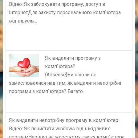
Відео: Як заблокувати програму, доступ в
інтернетДля захисту персонального комп`ютера
від вірусів…
Як видалити програму з
комп`ютера?
{Adsense}Ви ніколи не
замислювалися над тим, як видалити непотрібні
програми з комп`ютера? Багато…
Як видалити непотрібну програму в комп`ютері
Відео: Як почистити windows від шкідливих
програмНерідко на жорсткому диску комп`ютера