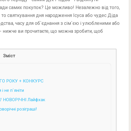
аради самих покупок? Це можливо! Незалежно від того,
ь то святкування дня народження Ісуса або чудес Діда
ства, часу для об`єднання з сім`єю і улюбленими або
- нижче ви прочитаєте, що можна зробити, щоб
Зміст
ОГО РОКУ + КОНКУРС
і не п`яніти
// НОВОРІЧНІ Лайфхак
ворічні розіграші!