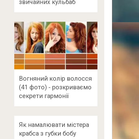
звичайних кульбаб
Вогняний колір волосся
(41 фото) - розкриваємо
секрети гармонії
Як намалювати містера
крабса з губки бобу