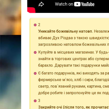
2
Уникайте божевільну натовп.
Незалежн
вбиває Дух Різдва з такою швидкістю
загрозливою натовпом божевільних п
Купуйте в місцевих магазинах. У будь
знайти в торгових центрах або супер
барахло. Дарувати такі подарунки майж
Є багато подарунків, які виходять за 
фермерське м`ясо, хліб і сири, благодій
светр, пов`язаний руками, картина, см
добре робите і запропонуйте це як по
3
Закрийте очі (після того, як прочитає