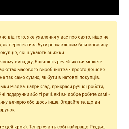
о від того, яке уявлення у вас про свято, ніщо не
, як перспектива бути розчавленим біля магазину
окупців, які шукають знижки.
-якому випадку, більшість речей, які ви можете
маркетах масового виробництва - просто дешеве
е так само сумно, як бути в натовпі покупців.
рамки Різдва, наприклад, прикраси ручної роботи,
ні подарунки або ті речі, які ви добре робите самі -
ачну вечерю або щось інше. Згадайте те, що ви
дарунок
те цей крок).
Тепер уявіть собі найкраще Різдво,