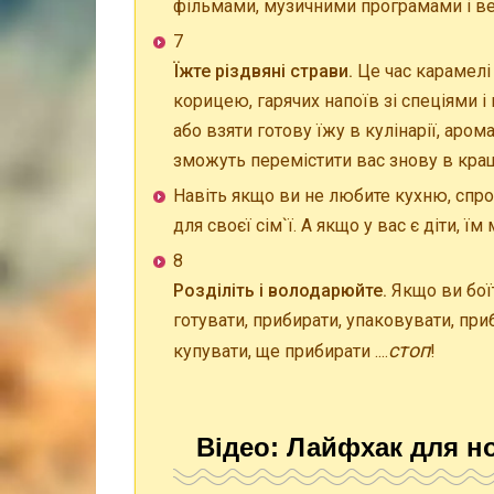
фільмами, музичними програмами і вел
7
Їжте різдвяні страви.
Це час карамелі 
корицею, гарячих напоїв зі спеціями і
або взяти готову їжу в кулінарії, аро
зможуть перемістити вас знову в кра
Навіть якщо ви не любите кухню, спро
для своєї сім`ї. А якщо у вас є діти, 
8
Розділіть і володарюйте.
Якщо ви боїте
готувати, прибирати, упаковувати, при
стоп
купувати, ще прибирати ....
!
Відео: Лайфхак для нов