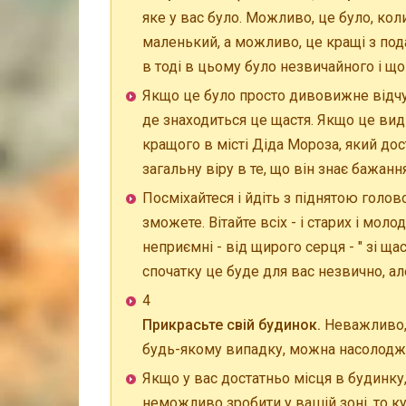
яке у вас було. Можливо, це було, ко
маленький, а можливо, це кращі з под
в тоді в цьому було незвичайного і щ
Якщо це було просто дивовижне відчут
де знаходиться це щастя. Якщо це вид 
кращого в місті Діда Мороза, який дос
загальну віру в те, що він знає бажанн
Посміхайтеся і йдіть з піднятою голов
зможете. Вітайте всіх - і старих і мо
неприємні - від щирого серця - " зі 
спочатку це буде для вас незвично, але
4
Прикрасьте свій будинок.
Неважливо, 
будь-якому випадку, можна насолоджу
Якщо у вас достатньо місця в будинку,
неможливо зробити у вашій зоні, то ку