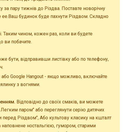
у за пару тижнів до Різдва. Поставте новорічну
те ее.Ваш будинок буде пахнути Різдвом. Складно
і. Таким чином, кожен раз, коли ви будете
о ви побачите.
же бути, відправивши листівку або по телефону,
ч.
п або Google Hangout - якщо можливо, включайте
 ялинку з вогнями.
енням.
Відповідно до своїх смаків, ви можете
 з Легким паром" або переглянути серію дитячих
 перед Різдвом", Або культову класику на кшталт
ята наповнене ностальгією, гумором, старими