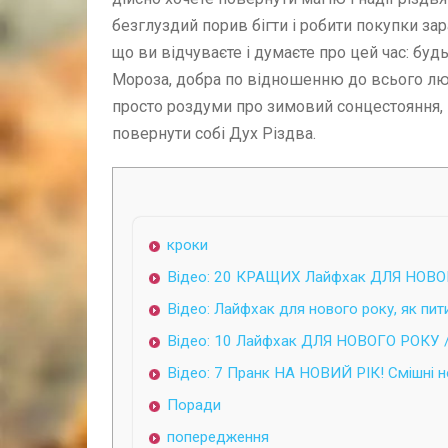
безглуздий порив бігти і робити покупки з
що ви відчуваєте і думаєте про цей час: буд
Мороза, добра по відношенню до всього люд
просто роздуми про зимовий сонцестояння, 
повернути собі Дух Різдва.
кроки
Відео: 20 КРАЩИХ Лайфхак ДЛЯ НОВ
Відео: Лайфхак для нового року, як пити 
Відео: 10 Лайфхак ДЛЯ НОВОГО РОКУ 
Відео: 7 Пранк НА НОВИЙ РІК! Смішні но
Поради
попередження