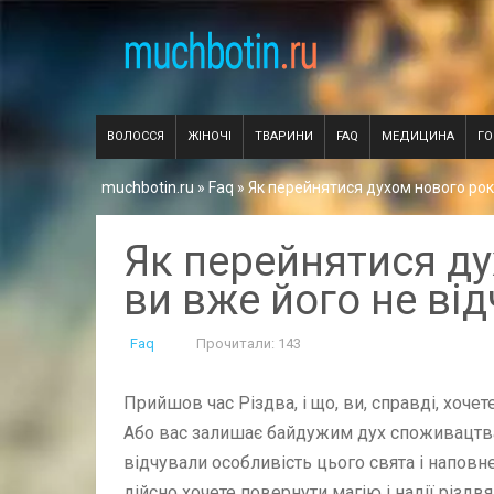
ВОЛОССЯ
ЖІНОЧІ
ТВАРИНИ
FAQ
МЕДИЦИНА
Г
muchbotin.ru
»
Faq
» Як перейнятися духом нового рок
Як перейнятися ду
ви вже його не ві
Faq
Прочитали: 143
Прийшов час Різдва, і що, ви, справді, хоч
Або вас залишає байдужим дух споживацтва,
відчували особливість цього свята і наповне
дійсно хочете повернути магію і надії різдвя