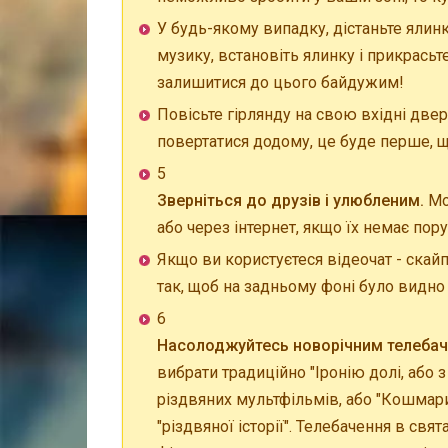
У будь-якому випадку, дістаньте ялинк
музику, встановіть ялинку і прикрась
залишитися до цього байдужим!
Повісьте гірлянду на свою вхідні двер
повертатися додому, це буде перше, щ
5
Зверніться до друзів і улюбленим.
Мо
або через інтернет, якщо їх немає пору
Якщо ви користуєтеся відеочат - скай
так, щоб на задньому фоні було видно
6
Насолоджуйтесь новорічним телебач
вибрати традиційно "Іронію долі, або
різдвяних мультфільмів, або "Кошмари
"різдвяної історії". Телебачення в св