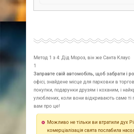
Метод 1 з 4: Дід Мороз, він же Санта Клаус
1
Заправте свій автомобіль, щоб забрати і р
офісі, знайдене місце для парковки в торго
покупки, подарунки друзям і коханим, і най
улюблених, коли вони відкривають саме ті по
вам про це!
Можливо не тільки ви втратили дух Рі
комерціалізація свята послабила насол