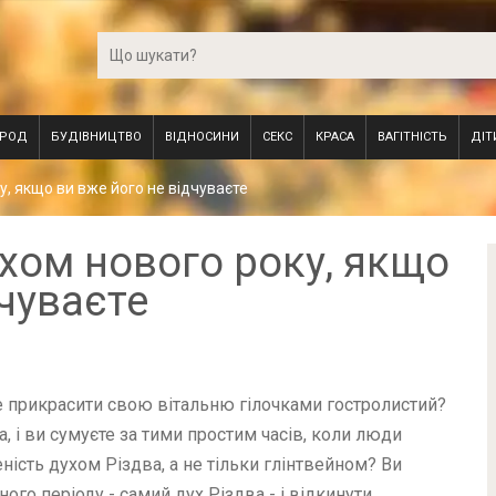
ОРОД
БУДІВНИЦТВО
ВІДНОСИНИ
СЕКС
КРАСА
ВАГІТНІСТЬ
ДІТ
у, якщо ви вже його не відчуваєте
хом нового року, якщо
дчуваєте
ете прикрасити свою вітальню гілочками гостролистий?
 і ви сумуєте за тими простим часів, коли люди
ність духом Різдва, а не тільки глінтвейном? Ви
ного періоду - самий дух Різдва - і відкинути