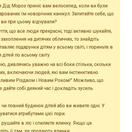
ли Дід Мороз приніс вам велосипед, коли ви були
арованих їм новорічних канікул. Запитайте себе, що
о ви при цьому відчували?
тя, що все люди прекрасні, тоді активно шукайте,
захоплення на дитячих обличчях, то знайдіть
тавляє подарунки дітям у всьому світі, і пориньте в
я дітей по всьому світу.
ою, дивлячись уважно на всі боки стільки, скільки
лодих, включаючи людей, які вам інстинктивно
щасливим Різдвом і Новим Роком!" Можливо, що
 дайте собі деякий час і докладіть зусиль.
чи повний будинок дітей або ви живете одні. У
ватися атрибутами цієї пори.
 рушайте в ліс і спиляєте ялинку. Якщо це
піть її там, де продають ялинки.