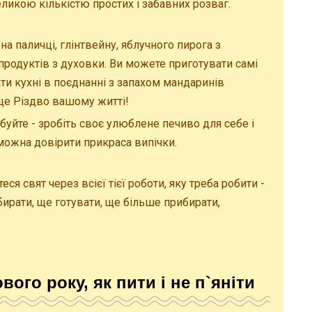
икою кількістю простих і забавних розваг.
на паличці, глінтвейну, яблучного пирога з
 продуктів з духовки. Ви можете приготувати самі
мати кухні в поєднанні з запахом мандаринів
ще Різдво вашому житті!
буйте - зробіть своє улюблене печиво для себе і
їм можна довірити прикраса випічки.
ся свят через всієї тієї роботи, яку треба робити -
бирати, ще готувати, ще більше прибирати,
ого року, як пити і не п`яніти