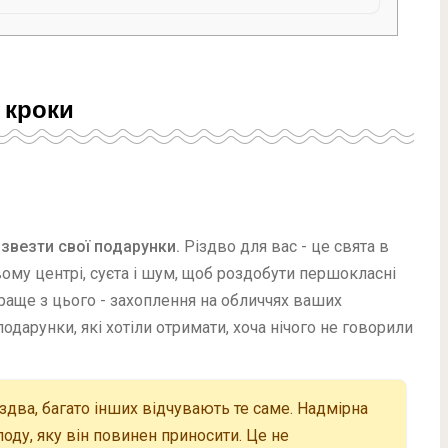
кроки
озвезти свої подарунки.
Різдво для вас - це свята в
вому центрі, суєта і шум, щоб роздобути першокласні
краще з цього - захоплення на обличчях ваших
дарунки, які хотіли отримати, хоча нічого не говорили
здва, багато інших відчувають те саме. Надмірна
оду, яку він повинен приносити. Це не