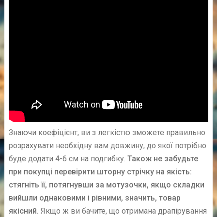
Знаючи коефіцієнт, ви з легкістю зможете правильно
розрахувати необхідну вам довжину, до якої потрібно
буде додати 4-6 см на подгибку.
Також не забудьте
при покупці перевірити шторну стрічку на якість:
стягніть її, потягнувши за мотузочки, якщо складки
вийшли однаковими і рівними, значить, товар
якісний.
Якщо ж ви бачите, що отримана драпірування