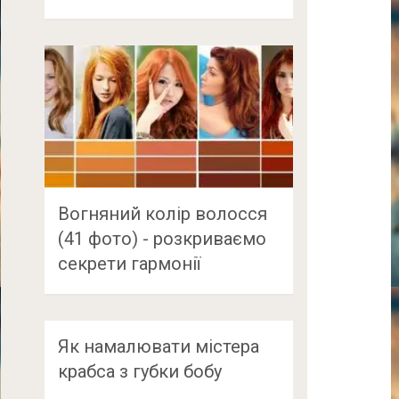
Вогняний колір волосся
(41 фото) - розкриваємо
секрети гармонії
Як намалювати містера
крабса з губки бобу