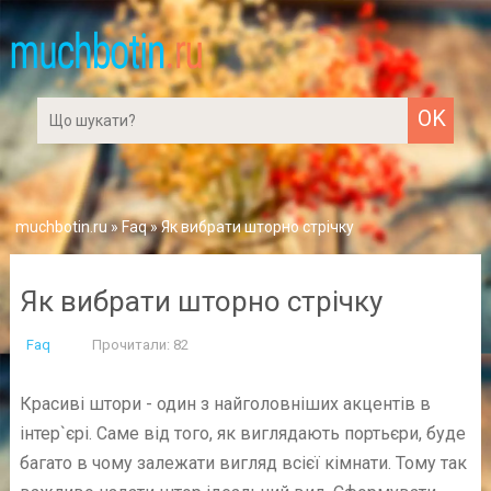
muchbotin.ru
»
Faq
» Як вибрати шторно стрічку
Як вибрати шторно стрічку
Faq
Прочитали: 82
Красиві штори - один з найголовніших акцентів в
інтер`єрі. Саме від того, як виглядають портьєри, буде
багато в чому залежати вигляд всієї кімнати. Тому так