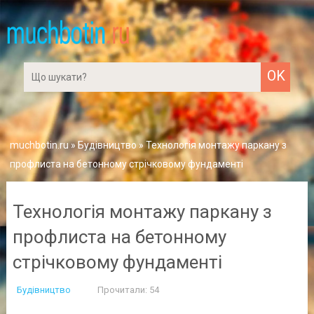
muchbotin.ru
»
Будівництво
» Технологія монтажу паркану з
профлиста на бетонному стрічковому фундаменті
Технологія монтажу паркану з
профлиста на бетонному
стрічковому фундаменті
Будівництво
Прочитали: 54