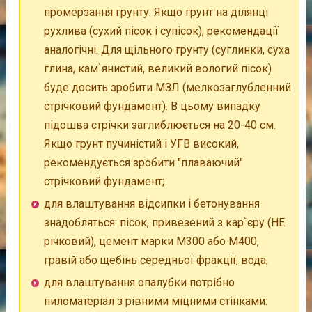
промерзання грунту. Якщо грунт на ділянці
рухлива (сухий пісок і супісок), рекомендації
аналогічні. Для щільного грунту (суглинки, суха
глина, кам`янистий, великий вологий пісок)
буде досить зробити МЗЛ (мелкозаглубленний
стрічковий фундамент). В цьому випадку
підошва стрічки заглиблюється на 20-40 см.
Якщо грунт пучиністий і УГВ високий,
рекомендується зробити "плаваючий"
стрічковий фундамент;
для влаштування відсипки і бетонування
знадобляться: пісок, привезений з кар`єру (НЕ
річковий), цемент марки М300 або М400,
гравій або щебінь середньої фракції, вода;
для влаштування опалубки потрібно
пиломатеріал з рівними міцними стінками: