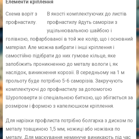
Елементи кріплення
Схема воріт з
В якості комплектуючих до листів
профнастилу.
профнастилу йдуть саморізи з
ущільнювальною шайбою і
голівкою, пофарбованої в той же колір, що і основний
матеріал. Але можна вибрати і інші кріплення і
самостійно підібрати до них гумове кільце, яке
запобіжить проникненню до металу вологи і, як
наслідок, виникнення корозії. В середньому на 1 м
прольоту буде потрібно 5-6 саморізів. Закручують
комплектуючі до профнастилу за допомогою
Шуроповерти зі спеціальною биткою, що збігається за
розміром і формою з капелюшком кріплення.
Для нарізки профлиста потрібно болгарка з диском по
металу товщиною 1,5 мм, ножиці або ножівка по
металу. Для маскування неминуче виникають під час