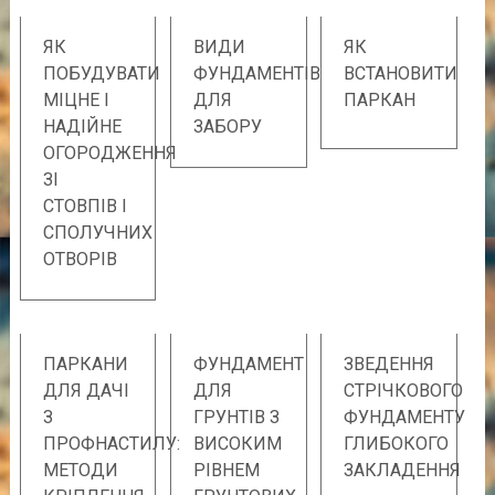
ЯК
ВИДИ
ЯК
ПОБУДУВАТИ
ФУНДАМЕНТІВ
ВСТАНОВИТИ
МІЦНЕ І
ДЛЯ
ПАРКАН
НАДІЙНЕ
ЗАБОРУ
ОГОРОДЖЕННЯ
ЗІ
СТОВПІВ І
СПОЛУЧНИХ
ОТВОРІВ
ПАРКАНИ
ФУНДАМЕНТ
ЗВЕДЕННЯ
ДЛЯ ДАЧІ
ДЛЯ
СТРІЧКОВОГО
З
ГРУНТІВ З
ФУНДАМЕНТУ
ПРОФНАСТИЛУ:
ВИСОКИМ
ГЛИБОКОГО
МЕТОДИ
РІВНЕМ
ЗАКЛАДЕННЯ