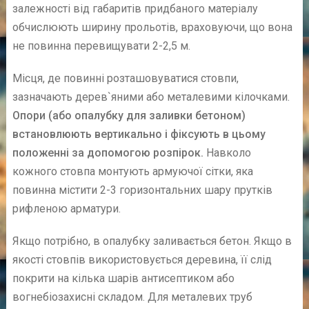
залежності від габаритів придбаного матеріалу
обчислюють ширину прольотів, враховуючи, що вона
не повинна перевищувати 2-2,5 м.
Місця, де повинні розташовуватися стовпи,
зазначають дерев`яними або металевими кілочками.
Опори (або опалубку для заливки бетоном)
встановлюють вертикально і фіксують в цьому
положенні за допомогою розпірок.
Навколо
кожного стовпа монтують армуючої сітки, яка
повинна містити 2-3 горизонтальних шару прутків
рифленою арматури.
Якщо потрібно, в опалубку заливається бетон. Якщо в
якості стовпів використовується деревина, її слід
покрити на кілька шарів антисептиком або
вогнебіозахисні складом. Для металевих труб