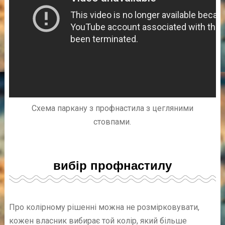
Схема паркану з профнастила з цегляними
стовпами.
вибір профнастилу
Про колірному рішенні можна не розмірковувати,
кожен власник вибирає той колір, який більше