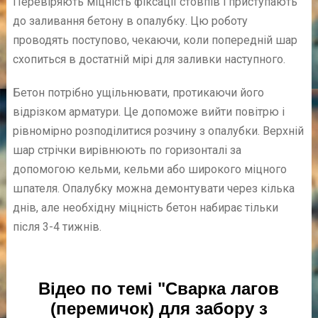
Перевіряють міцність фіксації стовпів і приступають
до заливання бетону в опалубку. Цю роботу
проводять поступово, чекаючи, коли попередній шар
схопиться в достатній мірі для заливки наступного.
Бетон потрібно ущільнювати, протикаючи його
відрізком арматури. Це допоможе вийти повітрю і
рівномірно розподілитися розчину з опалубки. Верхній
шар стрічки вирівнюють по горизонталі за
допомогою кельми, кельми або широкого міцного
шпателя. Опалубку можна демонтувати через кілька
днів, але необхідну міцність бетон набирає тільки
після 3-4 тижнів.
Відео по темі "Сварка лагов
(перемичок) для забору з