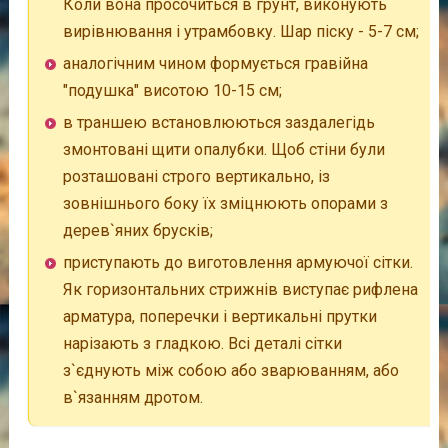
Коли вона просочиться в грунт, виконують
вирівнювання і утрамбовку. Шар піску - 5-7 см;
аналогічним чином формується гравійна
"подушка" висотою 10-15 см;
в траншею встановлюються заздалегідь
змонтовані щити опалубки. Щоб стіни були
розташовані строго вертикально, із
зовнішнього боку їх зміцнюють опорами з
дерев`яних брусків;
приступають до виготовлення армуючої сітки.
Як горизонтальних стрижнів виступає рифлена
арматура, поперечки і вертикальні прутки
нарізають з гладкою. Всі деталі сітки
з`єднують між собою або зварюванням, або
в`язанням дротом.