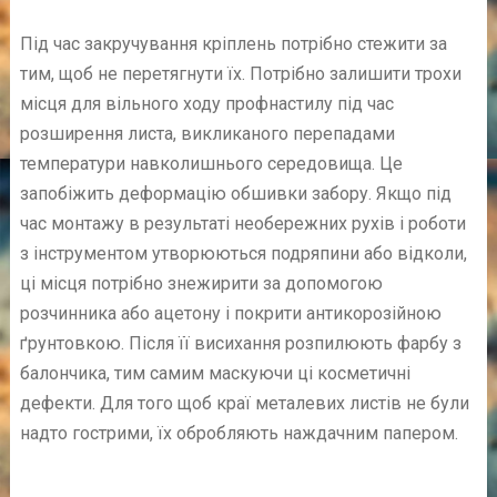
Під час закручування кріплень потрібно стежити за
тим, щоб не перетягнути їх. Потрібно залишити трохи
місця для вільного ходу профнастилу під час
розширення листа, викликаного перепадами
температури навколишнього середовища. Це
запобіжить деформацію обшивки забору. Якщо під
час монтажу в результаті необережних рухів і роботи
з інструментом утворюються подряпини або відколи,
ці місця потрібно знежирити за допомогою
розчинника або ацетону і покрити антикорозійною
ґрунтовкою. Після її висихання розпилюють фарбу з
балончика, тим самим маскуючи ці косметичні
дефекти. Для того щоб краї металевих листів не були
надто гострими, їх обробляють наждачним папером.