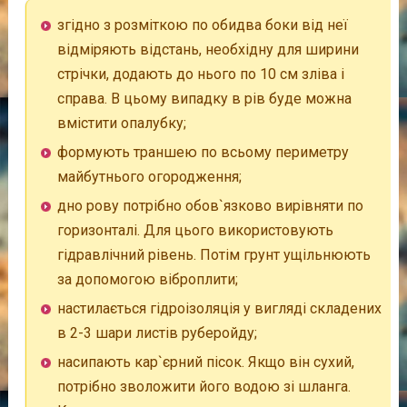
згідно з розміткою по обидва боки від неї
відміряють відстань, необхідну для ширини
стрічки, додають до нього по 10 см зліва і
справа. В цьому випадку в рів буде можна
вмістити опалубку;
формують траншею по всьому периметру
майбутнього огородження;
дно рову потрібно обов`язково вирівняти по
горизонталі. Для цього використовують
гідравлічний рівень. Потім грунт ущільнюють
за допомогою віброплити;
настилається гідроізоляція у вигляді складених
в 2-3 шари листів руберойду;
насипають кар`єрний пісок. Якщо він сухий,
потрібно зволожити його водою зі шланга.