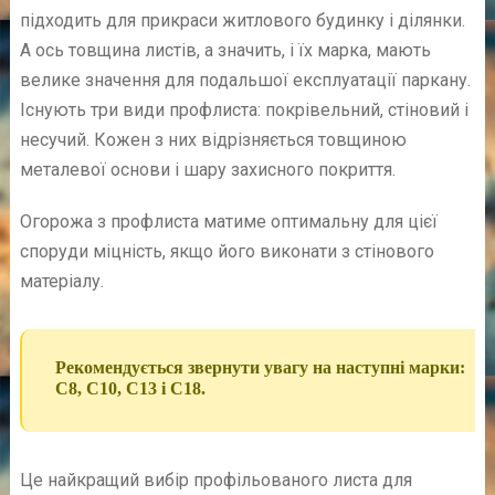
підходить для прикраси житлового будинку і ділянки.
А ось товщина листів, а значить, і їх марка, мають
велике значення для подальшої експлуатації паркану.
Існують три види профлиста: покрівельний, стіновий і
несучий. Кожен з них відрізняється товщиною
металевої основи і шару захисного покриття.
Огорожа з профлиста матиме оптимальну для цієї
споруди міцність, якщо його виконати з стінового
матеріалу.
Рекомендується звернути увагу на наступні марки:
С8, С10, С13 і С18.
Це найкращий вибір профільованого листа для