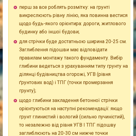
перш за все роблять розмітку: на грунті
викреслюють рівну лінію, яка повинна вестися
щодо будь-якого орієнтира: дороги, житлового
будинку або іншої будови;
для стрічки буде достатньою ширина 20-25 см.
Заглиблення підошви має відповідати
правилам монтажу такого фундаменту. Вибір
глибини ведеться з урахуванням типу грунту на
ділянці будівництва огорожі, УГВ (рівня
ґрунтових вод) і ТПГ (точки промерзання
грунту);
щодо глибини закладення бетонної стрічки
орієнтуються на наступні рекомендації: якщо
грунт глинистий і вологий (сильно пучиністий),
то незалежно від рівня УГВ І ТПГ підошву
заглиблюють на 20-30 см нижче точки